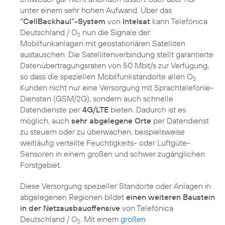
unter einem sehr hohen Aufwand. Über das
“CellBackhaul”-System
von
Intelsat
kann Telefónica
Deutschland / O
nun die Signale der
2
Mobilfunkanlagen mit geostationären Satelliten
austauschen. Die Satellitenverbindung stellt garantierte
Datenübertragungsraten von 50 Mbit/s zur Verfügung,
so dass die speziellen Mobilfunkstandorte allen O
2
Kunden nicht nur eine Versorgung mit Sprachtelefonie-
Diensten (GSM/2G), sondern auch schnelle
Datendienste per
4G/LTE
bieten. Dadurch ist es
möglich, auch
sehr abgelegene Orte
per Datendienst
zu steuern oder zu überwachen, beispielsweise
weitläufig verteilte Feuchtigkeits- oder Luftgüte-
Sensoren in einem großen und schwer zugänglichen
Diese Versorgung spezieller Standorte oder Anlagen in
abgelegenen Regionen bildet
einen weiteren Baustein
in der Netzausbauoffensive
von Telefónica
Deutschland / O
. Mit einem
großen
2