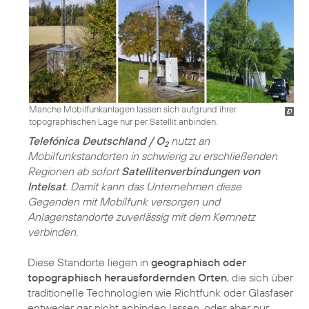
Manche Mobilfunkanlagen lassen sich aufgrund ihrer
topographischen Lage nur per Satellit anbinden.
Telefónica Deutschland / O
nutzt an
2
Mobilfunkstandorten in schwierig zu erschließenden
Regionen ab sofort
Satellitenverbindungen von
Intelsat
. Damit kann das Unternehmen diese
Gegenden mit Mobilfunk versorgen und
Anlagenstandorte zuverlässig mit dem Kernnetz
verbinden.
Diese Standorte liegen in
geographisch oder
topographisch herausfordernden Orten
, die sich über
traditionelle Technologien wie Richtfunk oder Glasfaser
entweder gar nicht anbinden lassen, oder aber nur