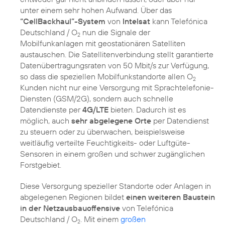
unter einem sehr hohen Aufwand. Über das
“CellBackhaul”-System
von
Intelsat
kann Telefónica
Deutschland / O
nun die Signale der
2
Mobilfunkanlagen mit geostationären Satelliten
austauschen. Die Satellitenverbindung stellt garantierte
Datenübertragungsraten von 50 Mbit/s zur Verfügung,
so dass die speziellen Mobilfunkstandorte allen O
2
Kunden nicht nur eine Versorgung mit Sprachtelefonie-
Diensten (GSM/2G), sondern auch schnelle
Datendienste per
4G/LTE
bieten. Dadurch ist es
möglich, auch
sehr abgelegene Orte
per Datendienst
zu steuern oder zu überwachen, beispielsweise
weitläufig verteilte Feuchtigkeits- oder Luftgüte-
Sensoren in einem großen und schwer zugänglichen
Diese Versorgung spezieller Standorte oder Anlagen in
abgelegenen Regionen bildet
einen weiteren Baustein
in der Netzausbauoffensive
von Telefónica
Deutschland / O
. Mit einem
großen
2