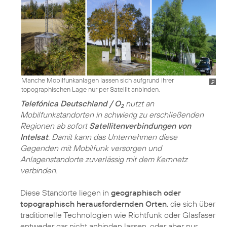
Manche Mobilfunkanlagen lassen sich aufgrund ihrer
topographischen Lage nur per Satellit anbinden.
Telefónica Deutschland / O
nutzt an
2
Mobilfunkstandorten in schwierig zu erschließenden
Regionen ab sofort
Satellitenverbindungen von
Intelsat
. Damit kann das Unternehmen diese
Gegenden mit Mobilfunk versorgen und
Anlagenstandorte zuverlässig mit dem Kernnetz
verbinden.
Diese Standorte liegen in
geographisch oder
topographisch herausfordernden Orten
, die sich über
traditionelle Technologien wie Richtfunk oder Glasfaser
entweder gar nicht anbinden lassen, oder aber nur