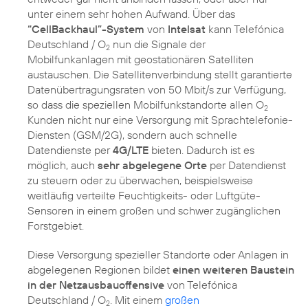
unter einem sehr hohen Aufwand. Über das
“CellBackhaul”-System
von
Intelsat
kann Telefónica
Deutschland / O
nun die Signale der
2
Mobilfunkanlagen mit geostationären Satelliten
austauschen. Die Satellitenverbindung stellt garantierte
Datenübertragungsraten von 50 Mbit/s zur Verfügung,
so dass die speziellen Mobilfunkstandorte allen O
2
Kunden nicht nur eine Versorgung mit Sprachtelefonie-
Diensten (GSM/2G), sondern auch schnelle
Datendienste per
4G/LTE
bieten. Dadurch ist es
möglich, auch
sehr abgelegene Orte
per Datendienst
zu steuern oder zu überwachen, beispielsweise
weitläufig verteilte Feuchtigkeits- oder Luftgüte-
Sensoren in einem großen und schwer zugänglichen
Diese Versorgung spezieller Standorte oder Anlagen in
abgelegenen Regionen bildet
einen weiteren Baustein
in der Netzausbauoffensive
von Telefónica
Deutschland / O
. Mit einem
großen
2