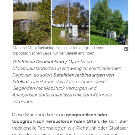
Manche Mobilfunkanlagen lassen sich aufgrund ihrer
topographischen Lage nur per Satellit anbinden.
Telefónica Deutschland / O
nutzt an
2
Mobilfunkstandorten in schwierig zu erschließenden
Regionen ab sofort
Satellitenverbindungen von
Intelsat
. Damit kann das Unternehmen diese
Gegenden mit Mobilfunk versorgen und
Anlagenstandorte zuverlässig mit dem Kernnetz
verbinden.
Diese Standorte liegen in
geographisch oder
topographisch herausfordernden Orten
, die sich über
traditionelle Technologien wie Richtfunk oder Glasfaser
entweder gar nicht anbinden lassen, oder aber nur