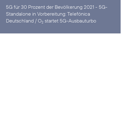
5G für 30 Prozent der Bevölkerung 2021 - 5G-
Standalone in Vorbereitung:
Telefónica
Deutschland / O
startet 5G-Ausbauturbo
2