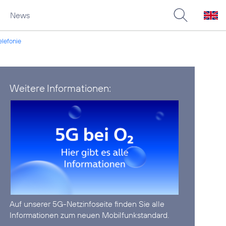
News
elefonie
Weitere Informationen:
Auf unserer
5G-Netzinfoseite
finden Sie alle
Informationen zum neuen Mobilfunkstandard.