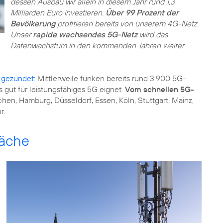
dessen Ausbau wir allein in diesem Jahr rund 1,3
Milliarden Euro investieren.
Über 99 Prozent der
Bevölkerung
profitieren bereits von unserem 4G-Netz.
Unser
rapide wachsendes 5G-Netz
wird das
Datenwachstum in den kommenden Jahren weiter
 gezündet
: Mittlerweile funken bereits rund 3.900 5G-
 gut für leistungsfähiges 5G eignet.
Vom schnellen 5G-
hen, Hamburg, Düsseldorf, Essen, Köln, Stuttgart, Mainz,
r.
läche