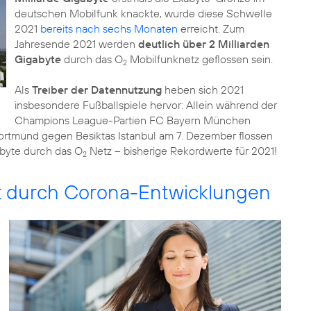
deutschen Mobilfunk knackte, wurde diese Schwelle
2021
bereits nach sechs Monaten
erreicht. Zum
Jahresende 2021 werden
deutlich über 2 Milliarden
Gigabyte
durch das O
Mobilfunknetz geflossen sein.
2
Als
Treiber der Datennutzung
heben sich 2021
insbesondere Fußballspiele hervor: Allein während der
Champions League-Partien FC Bayern München
rtmund gegen Besiktas Istanbul am 7. Dezember flossen
abyte durch das O
Netz – bisherige Rekordwerte für 2021!
2
gt durch Corona-Entwicklungen