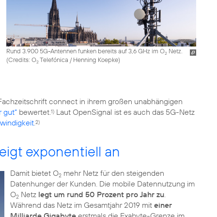
Rund 3.900 5G-Antennen funken bereits auf 3,6 GHz im O
Netz.
2
(
Credits: O
Telefónica / Henning Koepke
)
2
 Fachzeitschrift connect in ihrem großen unabhängigen
 gut“
bewertet.
Laut OpenSignal ist es auch das 5G-Netz
1)
windigkeit
.
2)
igt exponentiell an
Damit bietet O
mehr Netz für den steigenden
2
Datenhunger der Kunden. Die mobile Datennutzung im
O
Netz
legt um rund 50 Prozent pro Jahr zu
.
2
Während das Netz im Gesamtjahr 2019 mit
einer
Milliarde Gigabyte
erstmals die Exabyte-Grenze im