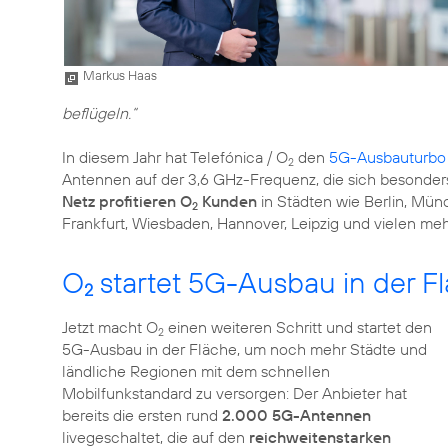
Markus Haas
beflügeln.“
In diesem Jahr hat Telefónica / O
den
5G-Ausbauturbo
2
Antennen auf der 3,6 GHz-Frequenz, die sich besonders
Netz profitieren O
Kunden
in Städten wie Berlin, Münc
2
Frankfurt, Wiesbaden, Hannover, Leipzig und vielen meh
O
startet 5G-Ausbau in der F
2
Jetzt macht O
einen weiteren Schritt und startet den
2
5G-Ausbau in der Fläche, um noch mehr Städte und
ländliche Regionen mit dem schnellen
Mobilfunkstandard zu versorgen: Der Anbieter hat
bereits die ersten rund
2.000 5G-Antennen
livegeschaltet, die auf den
reichweitenstarken