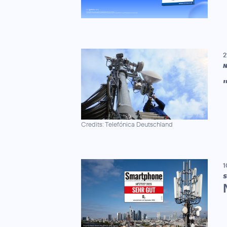
2
N
Credits: Telefónica Deutschland
1
S