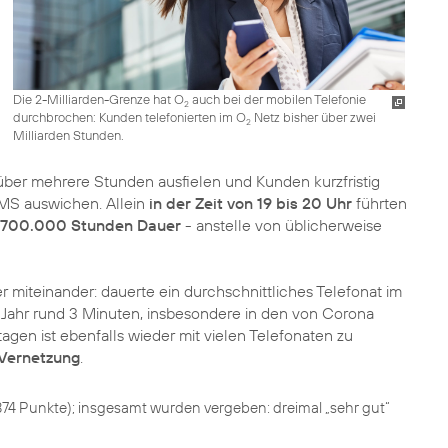
Die 2-Milliarden-Grenze hat O
auch bei der mobilen Telefonie
2
durchbrochen: Kunden telefonierten im O
Netz bisher über zwei
2
Milliarden Stunden.
ber mehrere Stunden ausfielen und Kunden kurzfristig
SMS auswichen. Allein
in der Zeit von 19 bis 20 Uhr
führten
t 700.000 Stunden Dauer
- anstelle von üblicherweise
r miteinander: dauerte ein durchschnittliches Telefonat im
m Jahr rund 3 Minuten, insbesondere in den von Corona
en ist ebenfalls wieder mit vielen Telefonaten zu
 Vernetzung
.
874 Punkte); insgesamt wurden vergeben: dreimal „sehr gut“