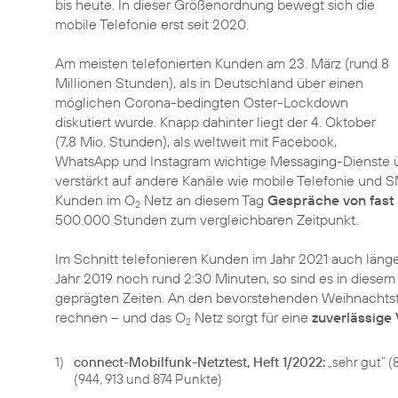
bis heute. In dieser Größenordnung bewegt sich die
mobile Telefonie erst seit 2020.
Am meisten telefonierten Kunden am 23. März (rund 8
Millionen Stunden), als in Deutschland über einen
möglichen Corona-bedingten Oster-Lockdown
diskutiert wurde. Knapp dahinter liegt der 4. Oktober
(7,8 Mio. Stunden), als weltweit mit Facebook,
WhatsApp und Instagram wichtige Messaging-Dienste ü
verstärkt auf andere Kanäle wie mobile Telefonie und 
Kunden im O
Netz an diesem Tag
Gespräche von fas
2
500.000 Stunden zum vergleichbaren Zeitpunkt.
Im Schnitt telefonieren Kunden im Jahr 2021 auch länge
Jahr 2019 noch rund 2:30 Minuten, so sind es in diese
geprägten Zeiten. An den bevorstehenden Weihnachtstag
rechnen – und das O
Netz sorgt für eine
zuverlässige
2
1)
connect-Mobilfunk-Netztest, Heft 1/2022:
„sehr gut“ (
(944, 913 und 874 Punkte)