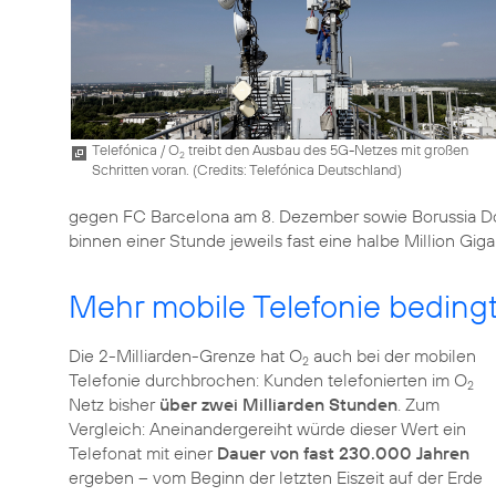
Telefónica / O
treibt den Ausbau des 5G-Netzes mit großen
2
Schritten voran. (
Credits: Telefónica Deutschland
)
gegen FC Barcelona am 8. Dezember sowie Borussia Do
binnen einer Stunde jeweils fast eine halbe Million Gig
Mehr mobile Telefonie bedin
Die 2-Milliarden-Grenze hat O
auch bei der mobilen
2
Telefonie durchbrochen: Kunden telefonierten im O
2
Netz bisher
über zwei Milliarden Stunden
. Zum
Vergleich: Aneinandergereiht würde dieser Wert ein
Telefonat mit einer
Dauer von fast 230.000 Jahren
ergeben – vom Beginn der letzten Eiszeit auf der Erde