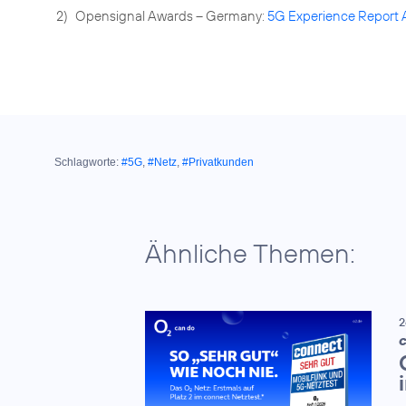
2)
Opensignal Awards – Germany:
5G Experience Report 
Schlagworte:
#5G
,
#Netz
,
#Privatkunden
Ähnliche Themen:
2
C