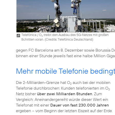
Telefónica / O
treibt den Ausbau des 5G-Netzes mit großen
2
Schritten voran. (
Credits: Telefónica Deutschland
)
gegen FC Barcelona am 8. Dezember sowie Borussia Do
binnen einer Stunde jeweils fast eine halbe Million Gig
Mehr mobile Telefonie bedin
Die 2-Milliarden-Grenze hat O
auch bei der mobilen
2
Telefonie durchbrochen: Kunden telefonierten im O
2
Netz bisher
über zwei Milliarden Stunden
. Zum
Vergleich: Aneinandergereiht würde dieser Wert ein
Telefonat mit einer
Dauer von fast 230.000 Jahren
ergeben – vom Beginn der letzten Eiszeit auf der Erde