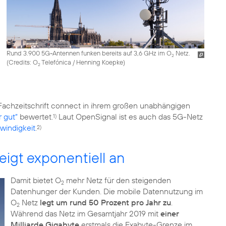
Rund 3.900 5G-Antennen funken bereits auf 3,6 GHz im O
Netz.
2
(
Credits: O
Telefónica / Henning Koepke
)
2
 Fachzeitschrift connect in ihrem großen unabhängigen
 gut“
bewertet.
Laut OpenSignal ist es auch das 5G-Netz
1)
windigkeit
.
2)
igt exponentiell an
Damit bietet O
mehr Netz für den steigenden
2
Datenhunger der Kunden. Die mobile Datennutzung im
O
Netz
legt um rund 50 Prozent pro Jahr zu
.
2
Während das Netz im Gesamtjahr 2019 mit
einer
Milliarde Gigabyte
erstmals die Exabyte-Grenze im