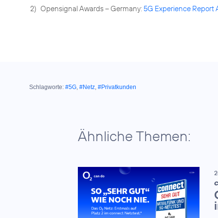
2)
Opensignal Awards – Germany:
5G Experience Report 
Schlagworte:
#5G
,
#Netz
,
#Privatkunden
Ähnliche Themen:
2
C