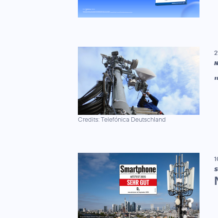
2
N
Credits: Telefónica Deutschland
1
S