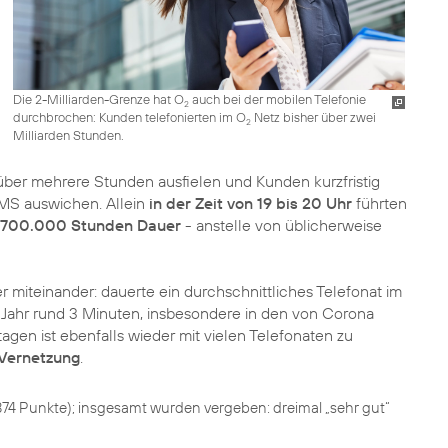
Die 2-Milliarden-Grenze hat O
auch bei der mobilen Telefonie
2
durchbrochen: Kunden telefonierten im O
Netz bisher über zwei
2
Milliarden Stunden.
ber mehrere Stunden ausfielen und Kunden kurzfristig
SMS auswichen. Allein
in der Zeit von 19 bis 20 Uhr
führten
t 700.000 Stunden Dauer
- anstelle von üblicherweise
r miteinander: dauerte ein durchschnittliches Telefonat im
m Jahr rund 3 Minuten, insbesondere in den von Corona
en ist ebenfalls wieder mit vielen Telefonaten zu
 Vernetzung
.
874 Punkte); insgesamt wurden vergeben: dreimal „sehr gut“