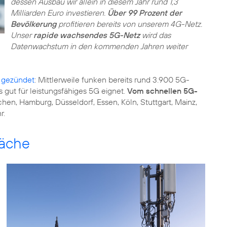
dessen Ausbau wir allein in diesem Jahr rund 1,3
Milliarden Euro investieren.
Über 99 Prozent der
Bevölkerung
profitieren bereits von unserem 4G-Netz.
Unser
rapide wachsendes 5G-Netz
wird das
Datenwachstum in den kommenden Jahren weiter
 gezündet
: Mittlerweile funken bereits rund 3.900 5G-
 gut für leistungsfähiges 5G eignet.
Vom schnellen 5G-
hen, Hamburg, Düsseldorf, Essen, Köln, Stuttgart, Mainz,
r.
läche