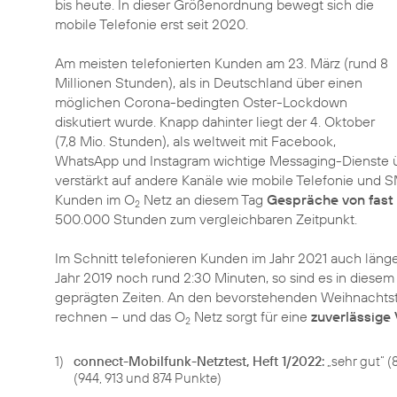
bis heute. In dieser Größenordnung bewegt sich die
mobile Telefonie erst seit 2020.
Am meisten telefonierten Kunden am 23. März (rund 8
Millionen Stunden), als in Deutschland über einen
möglichen Corona-bedingten Oster-Lockdown
diskutiert wurde. Knapp dahinter liegt der 4. Oktober
(7,8 Mio. Stunden), als weltweit mit Facebook,
WhatsApp und Instagram wichtige Messaging-Dienste ü
verstärkt auf andere Kanäle wie mobile Telefonie und 
Kunden im O
Netz an diesem Tag
Gespräche von fas
2
500.000 Stunden zum vergleichbaren Zeitpunkt.
Im Schnitt telefonieren Kunden im Jahr 2021 auch länge
Jahr 2019 noch rund 2:30 Minuten, so sind es in diese
geprägten Zeiten. An den bevorstehenden Weihnachtstag
rechnen – und das O
Netz sorgt für eine
zuverlässige
2
1)
connect-Mobilfunk-Netztest, Heft 1/2022:
„sehr gut“ (
(944, 913 und 874 Punkte)