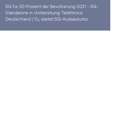
5G für 30 Prozent der Bevölkerung 2021 - 5G-
Standalone in Vorbereitung:
Telefónica
Deutschland / O
startet 5G-Ausbauturbo
2