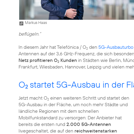
Markus Haas
beflügeln.“
In diesem Jahr hat Telefónica / O
den
5G-Ausbauturbo
2
Antennen auf der 3,6 GHz-Frequenz, die sich besonders
Netz profitieren O
Kunden
in Städten wie Berlin, Münc
2
Frankfurt, Wiesbaden, Hannover, Leipzig und vielen meh
O
startet 5G-Ausbau in der F
2
Jetzt macht O
einen weiteren Schritt und startet den
2
5G-Ausbau in der Fläche, um noch mehr Städte und
ländliche Regionen mit dem schnellen
Mobilfunkstandard zu versorgen: Der Anbieter hat
bereits die ersten rund
2.000 5G-Antennen
livegeschaltet, die auf den
reichweitenstarken