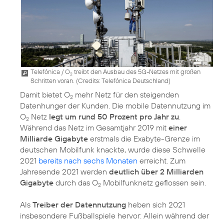
Telefónica / O
treibt den Ausbau des 5G-Netzes mit großen
2
Schritten voran. (
Credits: Telefónica Deutschland
)
Damit bietet O
mehr Netz für den steigenden
2
Datenhunger der Kunden. Die mobile Datennutzung im
O
Netz
legt um rund 50 Prozent pro Jahr zu
.
2
Während das Netz im Gesamtjahr 2019 mit
einer
Milliarde Gigabyte
erstmals die Exabyte-Grenze im
deutschen Mobilfunk knackte, wurde diese Schwelle
2021
bereits nach sechs Monaten
erreicht. Zum
Jahresende 2021 werden
deutlich über 2 Milliarden
Gigabyte
durch das O
Mobilfunknetz geflossen sein.
2
Als
Treiber der Datennutzung
heben sich 2021
insbesondere Fußballspiele hervor: Allein während der