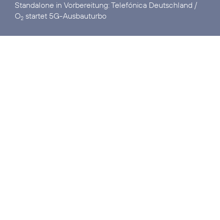
Standalone in Vorbereitung:
Telefónica Deutschland /
O
startet 5G-Ausbauturbo
2