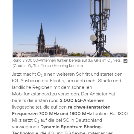
Rund 3.900 5G-Antennen funken bereits auf 3,6 GHz im O
Netz.
2
(
Credits: O
Telefónica / Henning Koepke
)
2
Jetzt macht O
einen weiteren Schritt und startet den
2
5G-Ausbau in der Fläche, um noch mehr Städte und
ländliche Regionen mit dem schnellen
Mobilfunkstandard zu versorgen: Der Anbieter hat
bereits die ersten rund
2.000 5G-Antennen
livegeschaltet, die auf den
reichweitenstarken
Frequenzen 700 MHz und 1800 MHz
funken. Bei 1800
MHz setzt O
auf die bei 5G in Deutschland
2
vorwiegende
Dynamic Spectrum Sharing-
Technologie
, die 4G und 5G flexibel miteinander