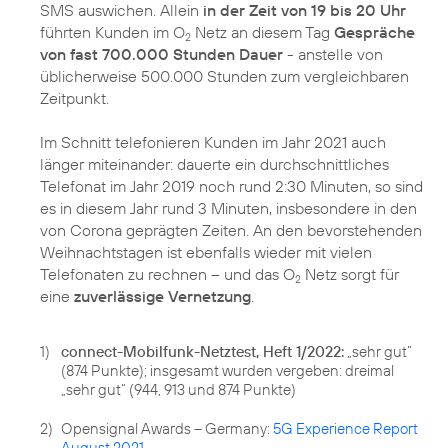
SMS auswichen. Allein
in der Zeit von 19 bis 20 Uhr
führten Kunden im O
Netz an diesem Tag
Gespräche
2
von fast 700.000 Stunden Dauer
- anstelle von
üblicherweise 500.000 Stunden zum vergleichbaren
Zeitpunkt.
Im Schnitt telefonieren Kunden im Jahr 2021 auch
länger miteinander: dauerte ein durchschnittliches
Telefonat im Jahr 2019 noch rund 2:30 Minuten, so sind
es in diesem Jahr rund 3 Minuten, insbesondere in den
von Corona geprägten Zeiten. An den bevorstehenden
Weihnachtstagen ist ebenfalls wieder mit vielen
Telefonaten zu rechnen – und das O
Netz sorgt für
2
eine
zuverlässige Vernetzung
.
1)
connect-Mobilfunk-Netztest, Heft 1/2022:
„sehr gut“
(874 Punkte); insgesamt wurden vergeben: dreimal
„sehr gut“ (944, 913 und 874 Punkte)
2)
Opensignal Awards – Germany:
5G Experience Report
August 2021