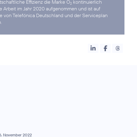
schaftliche Effizienz die Marke O
kontinuierlich
2
re Arbeit im Jahr 2020 aufgenommen und ist auf
ke von Telefónica Deutschland und der Serviceplan
.
6. November 2022