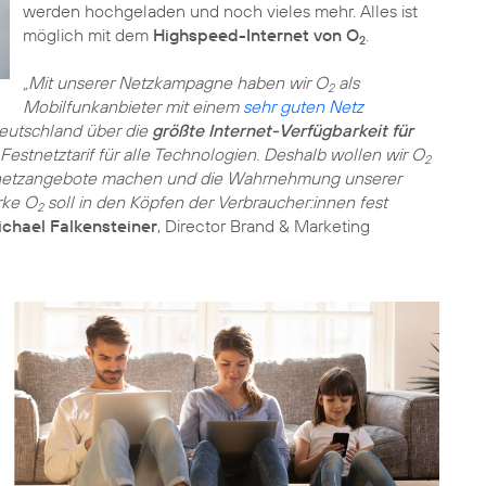
werden hochgeladen und noch vieles mehr. Alles ist
möglich mit dem
Highspeed-Internet von O
.
2
„Mit unserer Netzkampagne haben wir O
als
2
Mobilfunkanbieter mit einem
sehr guten Netz
eutschland über die
größte Internet-Verfügbarkeit für
Festnetztarif für alle Technologien. Deshalb wollen wir O
2
stnetzangebote machen und die Wahrnehmung unserer
rke O
soll in den Köpfen der Verbraucher:innen fest
2
chael Falkensteiner
, Director Brand & Marketing