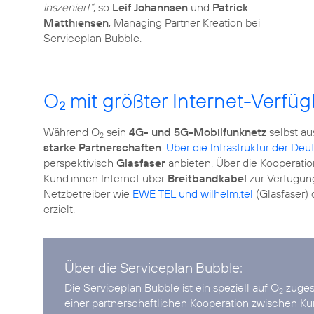
inszeniert“
, so
Leif Johannsen
und
Patrick
Matthiensen
, Managing Partner Kreation bei
Serviceplan Bubble.
O
mit größter Internet-Verfüg
2
Während O
sein
4G- und 5G-Mobilfunknetz
selbst au
2
starke Partnerschaften
.
Über die Infrastruktur der De
perspektivisch
Glasfaser
anbieten. Über die Kooperatio
Kund:innen Internet über
Breitbandkabel
zur Verfügun
Netzbetreiber wie
EWE TEL und wilhelm.tel
(Glasfaser) 
erzielt.
Über die Serviceplan Bubble:
Die Serviceplan Bubble ist ein speziell auf O
zugesc
2
einer partnerschaftlichen Kooperation zwischen Kun