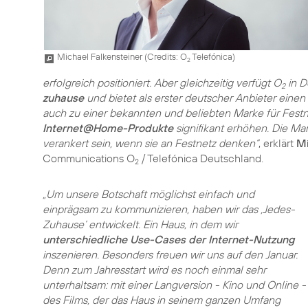
Michael Falkensteiner (
Credits: O
Telefónica
)
2
erfolgreich positioniert. Aber gleichzeitig verfügt O
in D
2
zuhause
und bietet als erster deutscher Anbieter einen 
auch zu einer bekannten und beliebten Marke für Fe
Internet@Home-Produkte
signifikant erhöhen. Die Ma
verankert sein, wenn sie an Festnetz denken“
, erklärt
Mi
Communications O
/ Telefónica Deutschland.
2
„Um unsere Botschaft möglichst einfach und
einprägsam zu kommunizieren, haben wir das ‚Jedes-
Zuhause‘ entwickelt. Ein Haus, in dem wir
unterschiedliche Use-Cases der Internet-Nutzung
inszenieren. Besonders freuen wir uns auf den Januar.
Denn zum Jahresstart wird es noch einmal sehr
unterhaltsam: mit einer Langversion - Kino und Online -
des Films, der das Haus in seinem ganzen Umfang