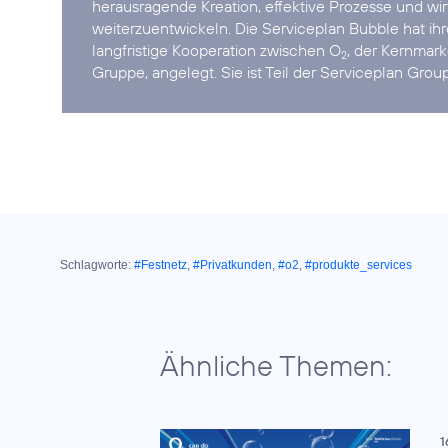
herausragende Kreation, effektive Prozesse und wirt
weiterzuentwickeln. Die Serviceplan Bubble hat ih
langfristige Kooperation zwischen O
, der Kernmar
2
Gruppe, angelegt. Sie ist Teil der Serviceplan Group
Schlagworte:
#Festnetz
,
#Privatkunden
,
#o2
,
#produkte_services
Ähnliche Themen:
1