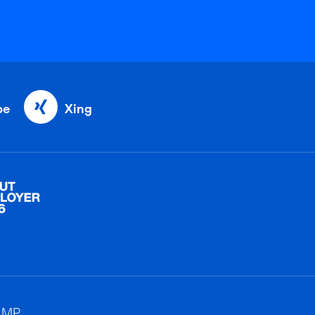
be
Xing
AMP