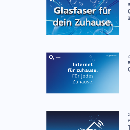
G
2
B
2
P