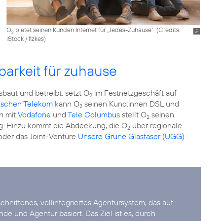
O
bietet seinen Kunden Internet für „Jedes-Zuhause“. (
Credits:
2
iStock / fizkes
)
barkeit für zuhause
sbaut und betreibt, setzt O
im Festnetzgeschäft auf
2
utschen Telekom
kann O
seinen Kund:innen DSL und
2
n mit
Vodafone
und
Tele Columbus
stellt O
seinen
2
g. Hinzu kommt die Abdeckung, die O
über regionale
2
oder das Joint-Venture
Unsere Grüne Glasfaser (UGG)
hnittenes, vollintegriertes Agentursystem, das auf
de und Agentur basiert. Das Ziel ist es, durch