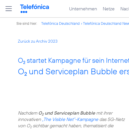
Unternehmen
Netze
Nach
Sie sind hier:
Telefónica Deutschland
Telefónica Deutschland Ne
Zurück zu Archiv 2023
O
startet Kampagne für sein Inter
2
O
und Serviceplan Bubble er
2
Nachdem
O
und Serviceplan Bubble
mit ihrer
2
innovativen
„The Visible Net“-Kampagne
das 5G-Netz
von O
sichtbar gemacht haben, thematisiert die
2