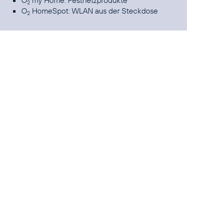
O
my Home: Festnetzprodukte
2
O
HomeSpot: WLAN aus der Steckdose
2