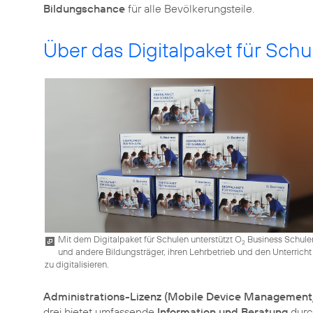
Bildungschance
Über das Digitalpaket für Sch
Mit dem Digitalpaket für Schulen unterstützt O
Business Schule
2
und andere Bildungsträger, ihren Lehrbetrieb und den Unterricht
zu digitalisieren.
Administrations-Lizenz (Mobile Device Manageme
drei bietet umfassende
Information und Beratung
durc