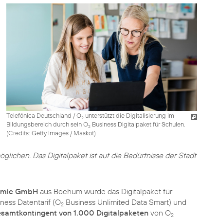
Telefónica Deutschland / O
unterstützt die Digitalisierung im
2
Bildungsbereich durch sein O
Business Digitalpaket für Schulen.
2
(
Credits: Getty Images / Maskot
)
glichen. Das Digitalpaket ist auf die Bedürfnisse der Stadt
amic GmbH
aus Bochum wurde das Digitalpaket für
ness Datentarif (O
Business Unlimited Data Smart) und
2
samtkontingent von 1.000 Digitalpaketen
von O
2