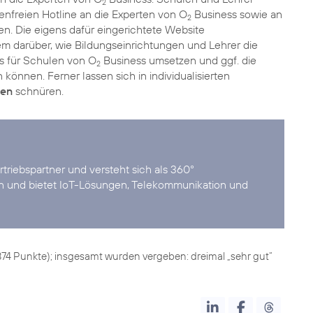
2
tenfreien Hotline an die Experten von O
Business sowie an
2
n. Die eigens dafür eingerichtete Website
em darüber, wie Bildungseinrichtungen und Lehrer die
ts für Schulen von O
Business umsetzen und ggf. die
2
können. Ferner lassen sich in individualisierten
nen
schnüren.
triebspartner und versteht sich als 360°
 und bietet IoT-Lösungen, Telekommunikation und
 (874 Punkte); insgesamt wurden vergeben: dreimal „sehr gut“