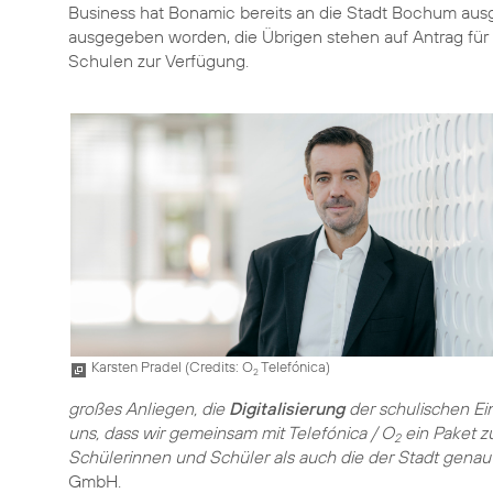
Business hat Bonamic bereits an die Stadt Bochum ausg
ausgegeben worden, die Übrigen stehen auf Antrag fü
Schulen zur Verfügung.
Karsten Pradel (
Credits: O
Telefónica
)
2
großes Anliegen, die
Digitalisierung
der schulischen Ei
uns, dass wir gemeinsam mit Telefónica / O
ein Paket z
2
Schülerinnen und Schüler als auch die der Stadt genau 
GmbH.