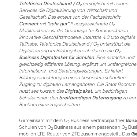
Telefónica Deutschland / O
ermöglicht mit seinen
2
Services die Digitalisierung von Wirtschaft und
Gesellschaft. Das erneut von der Fachzeitschrift
Connect
mit
“sehr gut”
ausgezeichnete O
1)
2
Mobilfunknetz ist die Grundlage für Kommunikation,
innovative Geschäftsmodelle, Industrie 4.0 und digitale
Teilhabe. Telefónica Deutschland / O
unterstützt die
2
Digitalisierung im Bildungsbereich durch sein
O
2
Business Digitalpaket für Schulen
. Eine einfache und
gleichzeitig effiziente Lösung, ergänzt um umfangreiche
Informations- und Beratungsleistungen. Es liefert
Bildungseinrichtungen einen besonders schnellen
Zugang zu digitalen Lernangeboten. Die Stadt Bochum
nutzt seit kurzem das
Digitalpaket
, um bedürftigen
Schüler:innen den
breitbandigen Datenzugang
zu ermö
Bochum extra zugeschnitten.
Gemeinsam mit dem O
Business Vertriebspartner
Bon
2
Schulen von O
Business aus einem passenden O
Busi
2
2
mobilen LTE-Router von ZTE zusammengestellt. Das
Ge