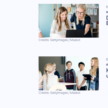
1
U
Credits: Gettyimages / Maskot
1
Credits: GettyImages / Maskot