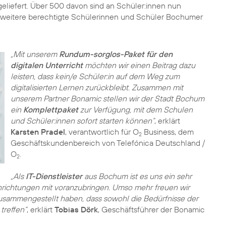
eliefert. Über 500 davon sind an Schüler:innen nun
r weitere berechtigte Schülerinnen und Schüler Bochumer
„Mit unserem
Rundum-sorglos-Paket für den
digitalen Unterricht
möchten wir einen Beitrag dazu
leisten, dass kein/e Schüler:in auf dem Weg zum
digitalisierten Lernen zurückbleibt. Zusammen mit
unserem Partner Bonamic stellen wir der Stadt Bochum
ein
Komplettpaket
zur Verfügung, mit dem Schulen
und Schüler:innen sofort starten können“
, erklärt
Karsten Pradel
, verantwortlich für O
Business, dem
2
Geschäftskundenbereich von Telefónica Deutschland /
O
.
2
„Als
IT-Dienstleister
aus Bochum ist es uns ein sehr
nrichtungen mit voranzubringen. Umso mehr freuen wir
usammengestellt haben, dass sowohl die Bedürfnisse der
treffen“
, erklärt
Tobias Dörk
, Geschäftsführer der Bonamic