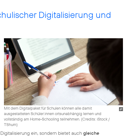
ulischer Digitalisierung und
Mit dem Digitalpaket für Schulen können alle damit
ausgestatteten Schüler:innen ortsunabhängig lernen und
vollständig am Home-Schooling teilnehmen. (
Credits: iStock /
TShum
)
Digitalisierung ein, sondern bietet auch
gleiche