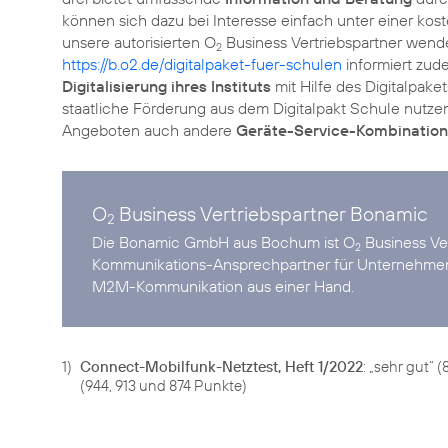
können sich dazu bei Interesse einfach unter einer kos
unsere autorisierten O
Business Vertriebspartner wende
2
https://b.o2.de/digitalpaket-fuer-schulen
informiert zud
Digitalisierung ihres Instituts
mit Hilfe des Digitalpake
staatliche Förderung aus dem Digitalpakt Schule nutzen 
Angeboten auch andere
Geräte-Service-Kombinatio
O
Business Vertriebspartner Bonamic
2
Die Bonamic GmbH aus Bochum ist O
Business Ver
2
Kommunikations-Ansprechpartner für Unternehmen
M2M-Kommunikation aus einer Hand.
1)
Connect-Mobilfunk-Netztest, Heft 1/2022
: „sehr gut“
(944, 913 und 874 Punkte)