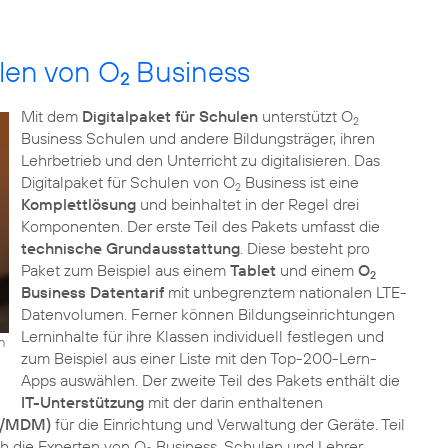
ulen von O
Business
2
Mit dem
Digitalpaket für Schulen
unterstützt O
2
Business Schulen und andere Bildungsträger, ihren
Lehrbetrieb und den Unterricht zu digitalisieren. Das
Digitalpaket für Schulen von O
Business ist eine
2
Komplettlösung
und beinhaltet in der Regel drei
Komponenten. Der erste Teil des Pakets umfasst die
technische Grundausstattung
. Diese besteht pro
Paket zum Beispiel aus einem
Tablet
und einem
O
2
Business Datentarif
mit unbegrenztem nationalen LTE-
Datenvolumen. Ferner können Bildungseinrichtungen
Lerninhalte für ihre Klassen individuell festlegen und
n
zum Beispiel aus einer Liste mit den Top-200-Lern-
Apps auswählen. Der zweite Teil des Pakets enthält die
IT-Unterstützung
mit der darin enthaltenen
nt/MDM)
für die Einrichtung und Verwaltung der Geräte. Teil
h die Experten von O
Business. Schulen und Lehrer