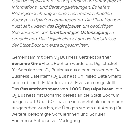
gleichzeitig effiziente Lösung, ergänzt um umfangreiche
Informations- und Beratungsleistungen. Es liefert
Bildungseinrichtungen einen besonders schnellen
Zugang zu digitalen Lernangeboten. Die Stadt Bochum
nutzt seit kurzem das
Digitalpaket
, um bedürftigen
Schüler:innen den
breitbandigen Datenzugang
zu
ermöglichen. Das Digitalpaket ist auf die Bedürfnisse
der Stadt Bochum extra zugeschnitten.
Gemeinsam mit dem O
Business Vertriebspartner
2
Bonamic GmbH
aus Bochum wurde das Digitalpaket
für Schulen von O
Business aus einem passenden O
2
2
Business Datentarif (O
Business Unlimited Data Smart)
2
und mobilen LTE-Router von ZTE zusammengestellt.
Das
Gesamtkontingent von 1.000 Digitalpaketen
von
O
Business hat Bonamic bereits an die Stadt Bochum
2
ausgeliefert. Über 500 davon sind an Schüler:innen nun
ausgegeben worden, die Übrigen stehen auf Antrag für
weitere berechtigte Schülerinnen und Schüler
Bochumer Schulen zur Verfügung.