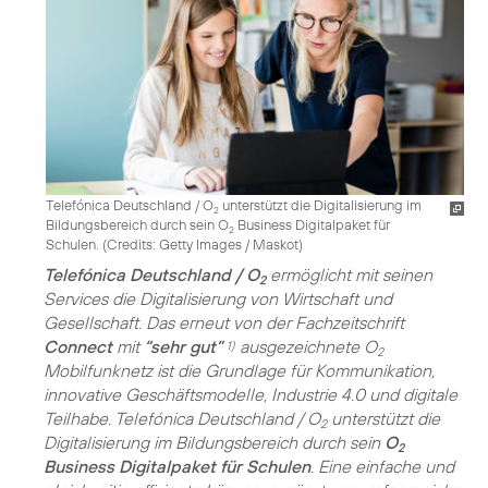
Telefónica Deutschland / O
unterstützt die Digitalisierung im
2
Bildungsbereich durch sein O
Business Digitalpaket für
2
Schulen. (
Credits: Getty Images / Maskot
)
Telefónica Deutschland / O
ermöglicht mit seinen
2
Services die Digitalisierung von Wirtschaft und
Gesellschaft. Das erneut von der Fachzeitschrift
Connect
mit
“sehr gut”
ausgezeichnete O
1)
2
Mobilfunknetz ist die Grundlage für Kommunikation,
innovative Geschäftsmodelle, Industrie 4.0 und digitale
Teilhabe. Telefónica Deutschland / O
unterstützt die
2
Digitalisierung im Bildungsbereich durch sein
O
2
Business Digitalpaket für Schulen
. Eine einfache und