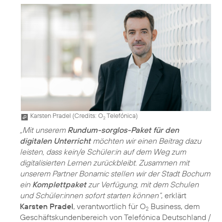
Karsten Pradel (
Credits: O
Telefónica
)
2
„Mit unserem
Rundum-sorglos-Paket für den
digitalen Unterricht
möchten wir einen Beitrag dazu
leisten, dass kein/e Schüler:in auf dem Weg zum
digitalisierten Lernen zurückbleibt. Zusammen mit
unserem Partner Bonamic stellen wir der Stadt Bochum
ein
Komplettpaket
zur Verfügung, mit dem Schulen
und Schüler:innen sofort starten können“
, erklärt
Karsten Pradel
, verantwortlich für O
Business, dem
2
Geschäftskundenbereich von Telefónica Deutschland /