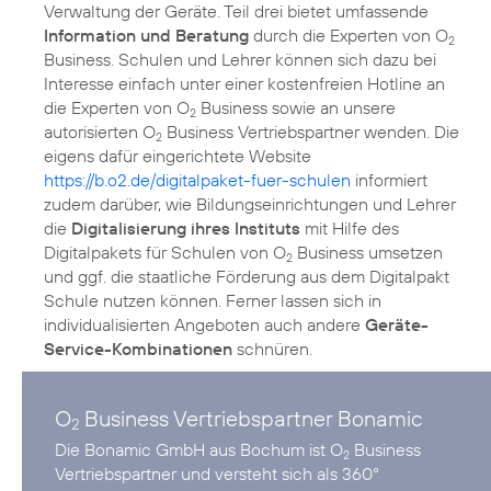
Verwaltung der Geräte. Teil drei bietet umfassende
Information und Beratung
durch die Experten von O
2
Business. Schulen und Lehrer können sich dazu bei
Interesse einfach unter einer kostenfreien Hotline an
die Experten von O
Business sowie an unsere
2
autorisierten O
Business Vertriebspartner wenden. Die
2
eigens dafür eingerichtete Website
https://b.o2.de/digitalpaket-fuer-schulen
informiert
zudem darüber, wie Bildungseinrichtungen und Lehrer
die
Digitalisierung ihres Instituts
mit Hilfe des
Digitalpakets für Schulen von O
Business umsetzen
2
und ggf. die staatliche Förderung aus dem Digitalpakt
Schule nutzen können. Ferner lassen sich in
individualisierten Angeboten auch andere
Geräte-
Service-Kombinationen
schnüren.
O
Business Vertriebspartner Bonamic
2
Die Bonamic GmbH aus Bochum ist O
Business
2
Vertriebspartner und versteht sich als 360°