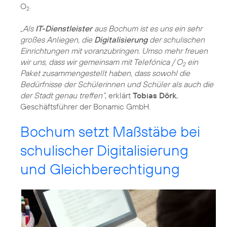
O
.
2
„Als
IT-Dienstleister
aus Bochum ist es uns ein sehr
großes Anliegen, die
Digitalisierung
der schulischen
Einrichtungen mit voranzubringen. Umso mehr freuen
wir uns, dass wir gemeinsam mit Telefónica / O
ein
2
Paket zusammengestellt haben, dass sowohl die
Bedürfnisse der Schülerinnen und Schüler als auch die
der Stadt genau treffen“
, erklärt
Tobias Dörk
,
Geschäftsführer der Bonamic GmbH.
Bochum setzt Maßstäbe bei
schulischer Digitalisierung
und Gleichberechtigung