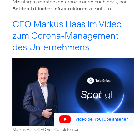
Ministerpräsidentenkonferenz dienen auch dazu, den
Betrieb kritischer Infrastrukturen
zu sichern.
CEO Markus Haas im Video
zum Corona-Management
des Unternehmens
Video bei YouTube ansehen
Markus Haas, CEO von O
Telefónica
2