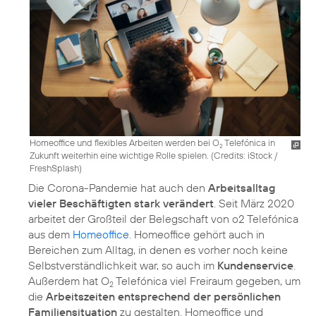
Homeoffice und flexibles Arbeiten werden bei O
Telefónica in
2
Zukunft weiterhin eine wichtige Rolle spielen. (
Credits: iStock /
FreshSplash
)
Die Corona-Pandemie hat auch den
Arbeitsalltag
vieler Beschäftigten stark verändert
. Seit März 2020
arbeitet der Großteil der Belegschaft von o2 Telefónica
aus dem
Homeoffice
. Homeoffice gehört auch in
Bereichen zum Alltag, in denen es vorher noch keine
Selbstverständlichkeit war, so auch im
Kundenservice
.
Außerdem hat O
Telefónica viel Freiraum gegeben, um
2
die
Arbeitszeiten entsprechend der persönlichen
Familiensituation
zu gestalten. Homeoffice und