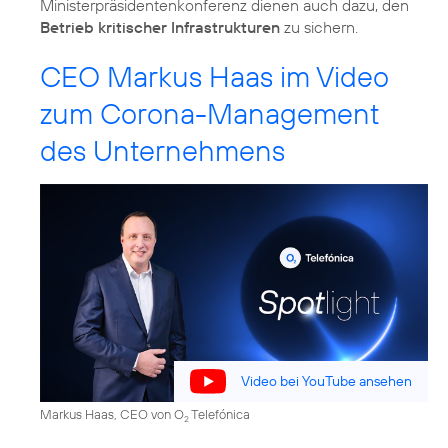
Ministerpräsidentenkonferenz dienen auch dazu, den
Betrieb kritischer Infrastrukturen
zu sichern.
CEO Markus Haas im Video
zum Corona-Management
des Unternehmens
Video bei YouTube ansehen
Markus Haas, CEO von O
Telefónica
2