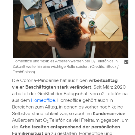
Homeoffice und flexibles Arbeiten werden bei O
Telefónica in
2
Zukunft weiterhin eine wichtige Rolle spielen. (
Credits: iStock /
FreshSplash
)
Die Corona-Pandemie hat auch den
Arbeitsalltag
vieler Beschäftigten stark verändert
. Seit März 2020
arbeitet der Großteil der Belegschaft von o2 Telefónica
aus dem
Homeoffice
. Homeoffice gehört auch in
Bereichen zum Alltag, in denen es vorher noch keine
Selbstverständlichkeit war, so auch im
Kundenservice
.
Außerdem hat O
Telefónica viel Freiraum gegeben, um
2
die
Arbeitszeiten entsprechend der persönlichen
Familiensituation
zu gestalten. Homeoffice und