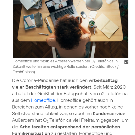
Homeoffice und flexibles Arbeiten werden bei O
Telefónica in
2
Zukunft weiterhin eine wichtige Rolle spielen. (
Credits: iStock /
FreshSplash
)
Die Corona-Pandemie hat auch den
Arbeitsalltag
vieler Beschäftigten stark verändert
. Seit März 2020
arbeitet der Großteil der Belegschaft von o2 Telefónica
aus dem
Homeoffice
. Homeoffice gehört auch in
Bereichen zum Alltag, in denen es vorher noch keine
Selbstverständlichkeit war, so auch im
Kundenservice
.
Außerdem hat O
Telefónica viel Freiraum gegeben, um
2
die
Arbeitszeiten entsprechend der persönlichen
Familiensituation
zu gestalten. Homeoffice und