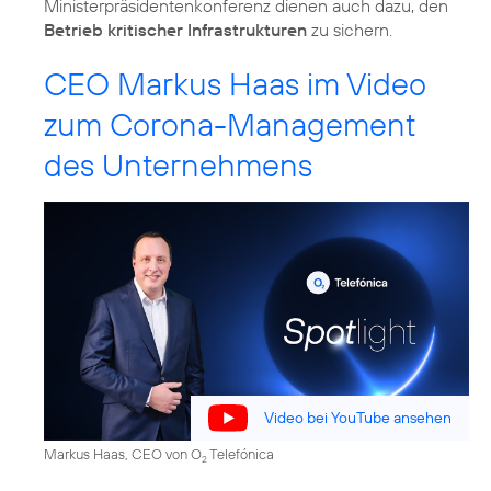
Ministerpräsidentenkonferenz dienen auch dazu, den
Betrieb kritischer Infrastrukturen
zu sichern.
CEO Markus Haas im Video
zum Corona-Management
des Unternehmens
Video bei YouTube ansehen
Markus Haas, CEO von O
Telefónica
2