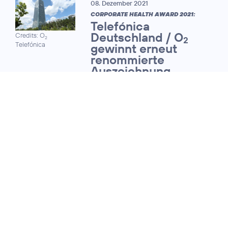
08. Dezember 2021
CORPORATE HEALTH AWARD 2021:
Telefónica
Deutschland / O
Credits: O
2
2
Telefónica
gewinnt erneut
renommierte
Auszeichnung
27. Januar 2021
ERFOLGSFAKTOR GLEICHHEIT DER
GESCHLECHTER:
Telefónica
Deutschland / O
2
zum zweiten Mal in
Folge im
Bloomberg
Gender-Equality
Index gelistet