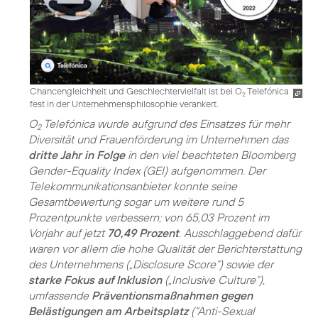
Chancengleichheit und Geschlechtervielfalt ist bei O
Telefónica
2
fest in der Unternehmensphilosophie verankert.
O
Telefónica wurde aufgrund des Einsatzes für mehr
2
Diversität und Frauenförderung im Unternehmen das
dritte Jahr in Folge
in den viel beachteten Bloomberg
Gender-Equality Index (GEI) aufgenommen. Der
Telekommunikationsanbieter konnte seine
Gesamtbewertung sogar um weitere rund 5
Prozentpunkte verbessern; von 65,03 Prozent im
Vorjahr auf jetzt
70,49 Prozent
. Ausschlaggebend dafür
waren vor allem die hohe Qualität der Berichterstattung
des Unternehmens („Disclosure Score“) sowie der
starke Fokus auf Inklusion
(„Inclusive Culture“),
umfassende
Präventionsmaßnahmen gegen
Belästigungen am Arbeitsplatz
(“Anti-Sexual