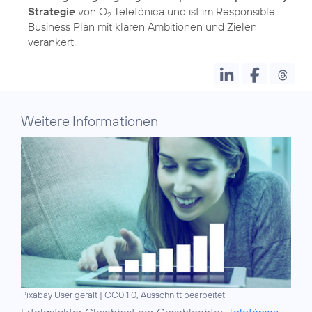
Strategie
von O
Telefónica und ist im
Responsible
2
Business Plan
mit klaren Ambitionen und Zielen
verankert.
Weitere Informationen
Pixabay User geralt
|
CC0 1.0, Ausschnitt bearbeitet