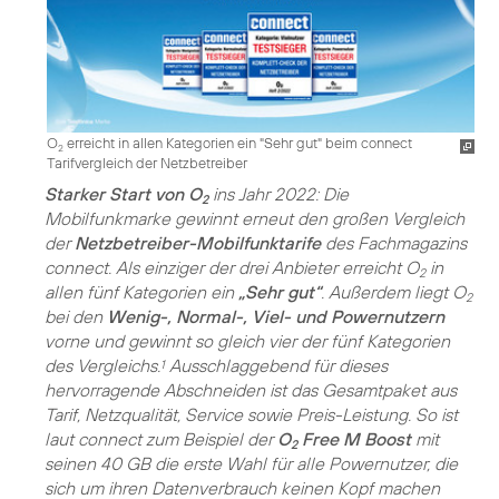
O
erreicht in allen Kategorien ein "Sehr gut" beim connect
2
Tarifvergleich der Netzbetreiber
Starker Start von O
ins Jahr 2022: Die
2
Mobilfunkmarke gewinnt erneut den großen Vergleich
der
Netzbetreiber-Mobilfunktarife
des Fachmagazins
connect. Als einziger der drei Anbieter erreicht O
in
2
allen fünf Kategorien ein
„Sehr gut“
. Außerdem liegt O
2
bei den
Wenig-, Normal-, Viel- und Powernutzern
vorne und gewinnt so gleich vier der fünf Kategorien
des Vergleichs.
Ausschlaggebend für dieses
1
hervorragende Abschneiden ist das Gesamtpaket aus
Tarif, Netzqualität, Service sowie Preis-Leistung. So ist
laut connect zum Beispiel der
O
Free M Boost
mit
2
seinen 40 GB die erste Wahl für alle Powernutzer, die
sich um ihren Datenverbrauch keinen Kopf machen