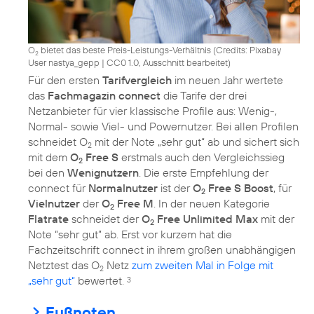
O
bietet das beste Preis-Leistungs-Verhältnis (
Credits: Pixabay
2
User nastya_gepp
|
CC0 1.0, Ausschnitt bearbeitet
)
Für den ersten
Tarifvergleich
im neuen Jahr wertete
das
Fachmagazin connect
die Tarife der drei
Netzanbieter für vier klassische Profile aus: Wenig-,
Normal- sowie Viel- und Powernutzer. Bei allen Profilen
schneidet O
mit der Note „sehr gut“ ab und sichert sich
2
mit dem
O
Free S
erstmals auch den Vergleichssieg
2
bei den
Wenignutzern
. Die erste Empfehlung der
connect für
Normalnutzer
ist der
O
Free S Boost
, für
2
Vielnutzer
der
O
Free M
. In der neuen Kategorie
2
Flatrate
schneidet der
O
Free Unlimited Max
mit der
2
Note “sehr gut” ab. Erst vor kurzem hat die
Fachzeitschrift connect in ihrem großen unabhängigen
Netztest das O
Netz
zum zweiten Mal in Folge mit
2
„sehr gut“
bewertet.
3
Fußnoten