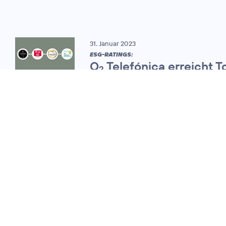
31. Januar 2023
ESG-RATINGS:
O
Telefónica erreicht T
2
Bewertungen für sein
Nachhaltigkeitsmanage
26. Januar 2022
DIVERSITÄT UND
FRAUENFÖRDERUNG:
O
Telefónica
2
verbessert
Bewertung im
Bloomberg
Gender-Equality
Index 2022