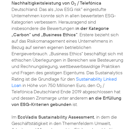
Nachhaltigkeitsleistung von O
/ Telefónica
2
Deutschland. Das als „low ESG risk“ eingestufte
Unternehmen konnte sich in allen bewerteten ESG-
Kategorien verbessern. Herausragend sind
insbesondere die Bewertungen
in der Kategorie
„Carbon“ und „Business Ethics“
. Erstere bezieht sich
auf das Risikomanagement eines Unternehmens in
Bezug auf seinen eigenen betrieblichen
Energieverbrauch. „Business Ethics“ beschäftigt sich mit
ethischen Überlegungen in Bereichen wie Besteuerung
und Rechnungslegung, wettbewerbswidrige Praktiken
und Fragen des geistigen Eigentums. Das Sustainalytics
Rating ist die Grundlage für den
Sustainability Linked
Loan
in Höhe von 750 Millionen Euro, den O
/
2
Telefónica Deutschland Ende 2019 abgeschlossen hat
und dessen Zinsmarge unter anderem
an die Erfüllung
von ESG-Kriterien gebunden
ist.
Im
EcoVadis Sustainability Assessment
, in dem die
Geschäftstätigkeit in den Themenfeldern Umwelt,