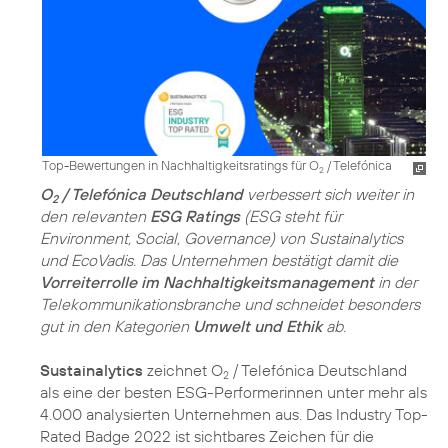
Top-Bewertungen in Nachhaltigkeitsratings für O
/ Telefónica
2
O
/ Telefónica Deutschland
verbessert sich weiter in
2
den relevanten
ESG Ratings
(ESG steht für
Environment, Social, Governance) von Sustainalytics
und EcoVadis. Das Unternehmen bestätigt damit die
Vorreiterrolle im Nachhaltigkeitsmanagement
in der
Telekommunikations­branche und schneidet besonders
gut in den Kategorien
Umwelt und Ethik
ab.
Sustainalytics
zeichnet O
/ Telefónica Deutschland
2
als eine der besten ESG-Performerinnen unter mehr als
4.000 analysierten Unternehmen aus. Das Industry Top-
Rated Badge 2022 ist sichtbares Zeichen für die