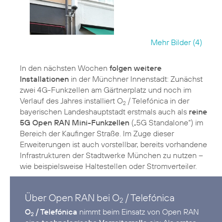
Mehr Bilder (4)
In den nächsten Wochen
folgen weitere
Installationen
in der Münchner Innenstadt: Zunächst
zwei 4G-Funkzellen am Gärtnerplatz und noch im
Verlauf des Jahres installiert O
/ Telefónica in der
2
bayerischen Landeshauptstadt erstmals auch als
reine
5G Open RAN Mini-Funkzellen
(„5G Standalone“) im
Bereich der Kaufinger Straße. Im Zuge dieser
Erweiterungen ist auch vorstellbar, bereits vorhandene
Infrastrukturen der Stadtwerke München zu nutzen –
wie beispielsweise Haltestellen oder Stromverteiler.
Über Open RAN bei O
/ Telefónica
2
O
/ Telefónica
nimmt beim Einsatz von Open RAN
2