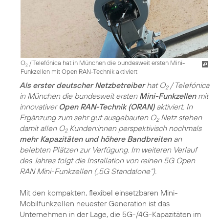
O
/ Telefónica hat in München die bundesweit ersten Mini-
2
Funkzellen mit Open RAN-Technik aktiviert
Als erster deutscher Netzbetreiber
hat O
/ Telefónica
2
in München die bundesweit ersten
Mini-Funkzellen
mit
innovativer
Open RAN-Technik (ORAN)
aktiviert. In
Ergänzung zum sehr gut ausgebauten O
Netz stehen
2
damit allen O
Kunden:innen perspektivisch nochmals
2
mehr Kapazitäten und höhere Bandbreiten
an
belebten Plätzen zur Verfügung. Im weiteren Verlauf
des Jahres folgt die Installation von reinen 5G Open
RAN Mini-Funkzellen („5G Standalone“).
Mit den kompakten, flexibel einsetzbaren Mini-
Mobilfunkzellen neuester Generation ist das
Unternehmen in der Lage, die 5G-/4G-Kapazitäten im