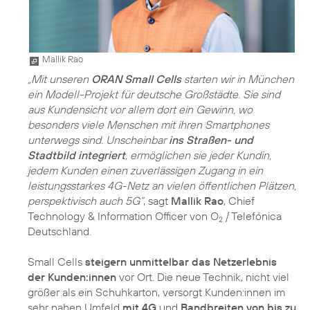
Mallik Rao
„Mit unseren
ORAN Small Cells
starten wir in München
ein Modell-Projekt für deutsche Großstädte. Sie sind
aus Kundensicht vor allem dort ein Gewinn, wo
besonders viele Menschen mit ihren Smartphones
unterwegs sind. Unscheinbar
ins Straßen- und
Stadtbild integriert
, ermöglichen sie jeder Kundin,
jedem Kunden einen zuverlässigen Zugang in ein
leistungsstarkes 4G-Netz an vielen öffentlichen Plätzen,
perspektivisch auch 5G“
, sagt
Mallik Rao
, Chief
Technology & Information Officer von O
/ Telefónica
2
Deutschland.
Small Cells
steigern unmittelbar das Netzerlebnis
der Kunden:innen
vor Ort. Die neue Technik, nicht viel
größer als ein Schuhkarton, versorgt Kunden:innen im
sehr nahen Umfeld
mit 4G
und
Bandbreiten von bis zu