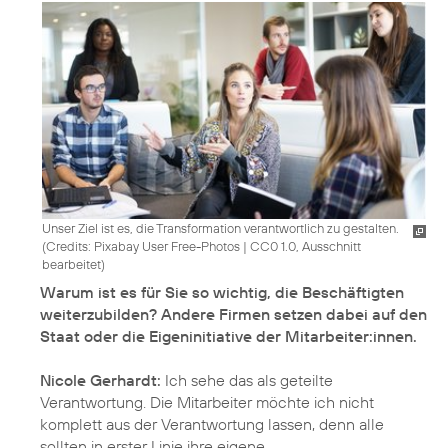
Unser Ziel ist es, die Transformation verantwortlich zu gestalten.
(
Credits: Pixabay User Free-Photos
|
CC0 1.0, Ausschnitt
bearbeitet
)
Warum ist es für Sie so wichtig, die Beschäftigten
weiterzubilden? Andere Firmen setzen dabei auf den
Staat oder die Eigeninitiative der Mitarbeiter:innen.
Nicole Gerhardt:
Ich sehe das als geteilte
Verantwortung. Die Mitarbeiter möchte ich nicht
komplett aus der Verantwortung lassen, denn alle
sollten in erster Linie ihre eigene