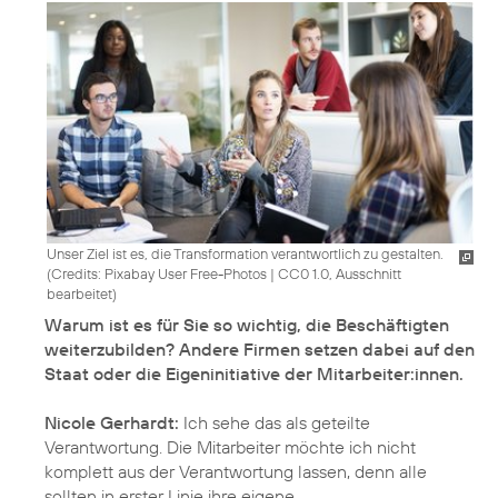
Unser Ziel ist es, die Transformation verantwortlich zu gestalten.
(
Credits: Pixabay User Free-Photos
|
CC0 1.0, Ausschnitt
bearbeitet
)
Warum ist es für Sie so wichtig, die Beschäftigten
weiterzubilden? Andere Firmen setzen dabei auf den
Staat oder die Eigeninitiative der Mitarbeiter:innen.
Nicole Gerhardt:
Ich sehe das als geteilte
Verantwortung. Die Mitarbeiter möchte ich nicht
komplett aus der Verantwortung lassen, denn alle
sollten in erster Linie ihre eigene