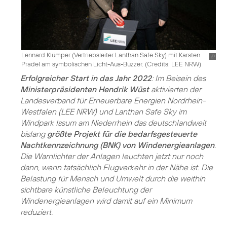
Lennard Klümper (Vertriebsleiter Lanthan Safe Sky) mit Karsten
Pradel am symbolischen Licht-Aus-Buzzer. (
Credits: LEE NRW
)
Erfolgreicher Start in das Jahr 2022
: Im Beisein des
Ministerpräsidenten Hendrik Wüst
aktivierten der
Landesverband für Erneuerbare Energien Nordrhein-
Westfalen (LEE NRW) und Lanthan Safe Sky im
Windpark Issum am Niederrhein das deutschlandweit
bislang
größte Projekt für die bedarfsgesteuerte
Nachtkennzeichnung (BNK) von Windenergieanlagen
.
Die Warnlichter der Anlagen leuchten jetzt nur noch
dann, wenn tatsächlich Flugverkehr in der Nähe ist. Die
Belastung für Mensch und Umwelt durch die weithin
sichtbare künstliche Beleuchtung der
Windenergieanlagen wird damit auf ein Minimum
reduziert.