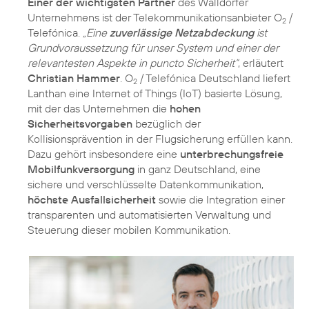
Einer der wichtigsten Partner
des Walldorfer
Unternehmens ist der Telekommunikationsanbieter O
/
2
Telefónica.
„Eine
zuverlässige Netzabdeckung
ist
Grundvoraussetzung für unser System und einer der
relevantesten Aspekte in puncto Sicherheit“
, erläutert
Christian Hammer
. O
/ Telefónica Deutschland liefert
2
Lanthan eine Internet of Things (IoT) basierte Lösung,
mit der das Unternehmen die
hohen
Sicherheitsvorgaben
bezüglich der
Kollisionsprävention in der Flugsicherung erfüllen kann.
Dazu gehört insbesondere eine
unterbrechungsfreie
Mobilfunkversorgung
in ganz Deutschland, eine
sichere und verschlüsselte Datenkommunikation,
höchste Ausfallsicherheit
sowie die Integration einer
transparenten und automatisierten Verwaltung und
Steuerung dieser mobilen Kommunikation.