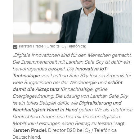
Karsten Pradel (
Credits: O
Telefónica
)
2
„Digitale Innovationen sind für den Menschen gemacht.
Die Zusammenarbeit mit Lanthan Safe Sky ist dafür ein
hervorragendes Beispiel. Die
innovative IoT-
Technologie
von Lanthan Safe Sky löst ein Ärgernis für
viele Bürger:innen bei der Windenergie und
erhöht
damit die Akzeptanz
für nachhaltige, grüne
Energiegewinnung. Die Lösung von Lanthan Safe Sky
ist ein tolles Beispiel dafür, wie
Digitalisierung und
Nachhaltigkeit Hand in Hand
gehen. Wir als Telefónica
Deutschland freuen uns hier mit unseren digitalen
Mobilfunk-Leistungen einen Beitrag zu leisten,“
sagt
Karsten Pradel
, Director B2B bei O
/ Telefónica
2
Deutschland.