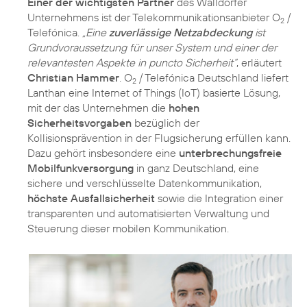
Einer der wichtigsten Partner
des Walldorfer
Unternehmens ist der Telekommunikationsanbieter O
/
2
Telefónica.
„Eine
zuverlässige Netzabdeckung
ist
Grundvoraussetzung für unser System und einer der
relevantesten Aspekte in puncto Sicherheit“
, erläutert
Christian Hammer
. O
/ Telefónica Deutschland liefert
2
Lanthan eine Internet of Things (IoT) basierte Lösung,
mit der das Unternehmen die
hohen
Sicherheitsvorgaben
bezüglich der
Kollisionsprävention in der Flugsicherung erfüllen kann.
Dazu gehört insbesondere eine
unterbrechungsfreie
Mobilfunkversorgung
in ganz Deutschland, eine
sichere und verschlüsselte Datenkommunikation,
höchste Ausfallsicherheit
sowie die Integration einer
transparenten und automatisierten Verwaltung und
Steuerung dieser mobilen Kommunikation.