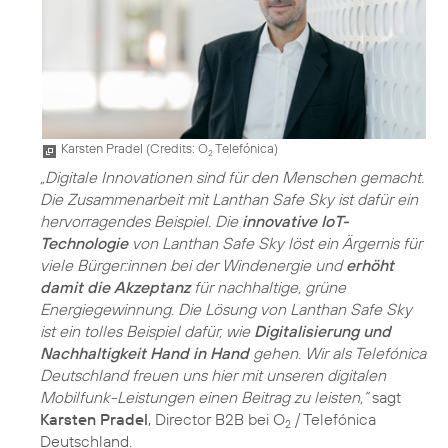
Karsten Pradel (
Credits: O
Telefónica
)
2
„Digitale Innovationen sind für den Menschen gemacht.
Die Zusammenarbeit mit Lanthan Safe Sky ist dafür ein
hervorragendes Beispiel. Die
innovative IoT-
Technologie
von Lanthan Safe Sky löst ein Ärgernis für
viele Bürger:innen bei der Windenergie und
erhöht
damit die Akzeptanz
für nachhaltige, grüne
Energiegewinnung. Die Lösung von Lanthan Safe Sky
ist ein tolles Beispiel dafür, wie
Digitalisierung und
Nachhaltigkeit Hand in Hand
gehen. Wir als Telefónica
Deutschland freuen uns hier mit unseren digitalen
Mobilfunk-Leistungen einen Beitrag zu leisten,“
sagt
Karsten Pradel
, Director B2B bei O
/ Telefónica
2
Deutschland.