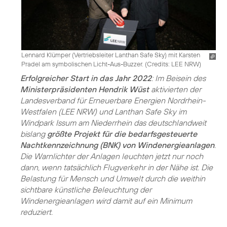
Lennard Klümper (Vertriebsleiter Lanthan Safe Sky) mit Karsten
Pradel am symbolischen Licht-Aus-Buzzer. (
Credits: LEE NRW
)
Erfolgreicher Start in das Jahr 2022
: Im Beisein des
Ministerpräsidenten Hendrik Wüst
aktivierten der
Landesverband für Erneuerbare Energien Nordrhein-
Westfalen (LEE NRW) und Lanthan Safe Sky im
Windpark Issum am Niederrhein das deutschlandweit
bislang
größte Projekt für die bedarfsgesteuerte
Nachtkennzeichnung (BNK) von Windenergieanlagen
.
Die Warnlichter der Anlagen leuchten jetzt nur noch
dann, wenn tatsächlich Flugverkehr in der Nähe ist. Die
Belastung für Mensch und Umwelt durch die weithin
sichtbare künstliche Beleuchtung der
Windenergieanlagen wird damit auf ein Minimum
reduziert.