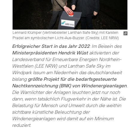
Lennard Klümper (Vertriebsleiter Lanthan Safe Sky) mit Karsten
Pradel am symbolischen Licht-Aus-Buzzer. (
Credits: LEE NRW
)
Erfolgreicher Start in das Jahr 2022
: Im Beisein des
Ministerpräsidenten Hendrik Wüst
aktivierten der
Landesverband für Erneuerbare Energien Nordrhein-
Westfalen (LEE NRW) und Lanthan Safe Sky im
Windpark Issum am Niederrhein das deutschlandweit
bislang
größte Projekt für die bedarfsgesteuerte
Nachtkennzeichnung (BNK) von Windenergieanlagen
.
Die Warnlichter der Anlagen leuchten jetzt nur noch
dann, wenn tatsächlich Flugverkehr in der Nähe ist. Die
Belastung für Mensch und Umwelt durch die weithin
sichtbare künstliche Beleuchtung der
Windenergieanlagen wird damit auf ein Minimum
reduziert.