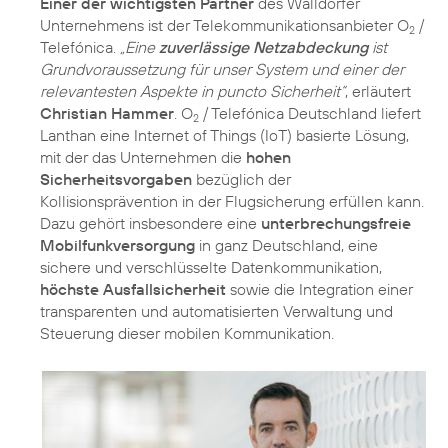
Einer der wichtigsten Partner
des Walldorfer
Unternehmens ist der Telekommunikationsanbieter O
/
2
Telefónica.
„Eine
zuverlässige Netzabdeckung
ist
Grundvoraussetzung für unser System und einer der
relevantesten Aspekte in puncto Sicherheit“
, erläutert
Christian Hammer
. O
/ Telefónica Deutschland liefert
2
Lanthan eine Internet of Things (IoT) basierte Lösung,
mit der das Unternehmen die
hohen
Sicherheitsvorgaben
bezüglich der
Kollisionsprävention in der Flugsicherung erfüllen kann.
Dazu gehört insbesondere eine
unterbrechungsfreie
Mobilfunkversorgung
in ganz Deutschland, eine
sichere und verschlüsselte Datenkommunikation,
höchste Ausfallsicherheit
sowie die Integration einer
transparenten und automatisierten Verwaltung und
Steuerung dieser mobilen Kommunikation.