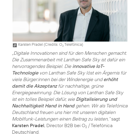
Karsten Pradel (
Credits: O
Telefónica
)
2
„Digitale Innovationen sind für den Menschen gemacht.
Die Zusammenarbeit mit Lanthan Safe Sky ist dafür ein
hervorragendes Beispiel. Die
innovative IoT-
Technologie
von Lanthan Safe Sky löst ein Ärgernis für
viele Bürger:innen bei der Windenergie und
erhöht
damit die Akzeptanz
für nachhaltige, grüne
Energiegewinnung. Die Lösung von Lanthan Safe Sky
ist ein tolles Beispiel dafür, wie
Digitalisierung und
Nachhaltigkeit Hand in Hand
gehen. Wir als Telefónica
Deutschland freuen uns hier mit unseren digitalen
Mobilfunk-Leistungen einen Beitrag zu leisten,“
sagt
Karsten Pradel
, Director B2B bei O
/ Telefónica
2
Deutschland.