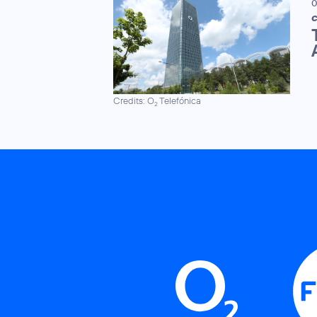
0
C
Credits: O
Telefónica
2