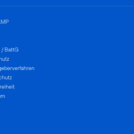
AMP
 / BattG
hutz
geberverfahren
chutz
reiheit
um