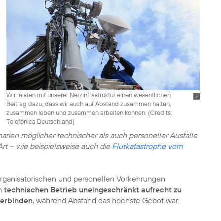
Wir leisten mit unserer Netzinfrastruktur einen wesentlichen
Beitrag dazu, dass wir auch auf Abstand zusammen halten,
zusammen leben und zusammen arbeiten können. (
Credits:
Telefónica Deutschland
)
arien möglicher technischer als auch personeller Ausfälle
rt – wie beispielsweise auch die
Flutkatastrophe vom
 organisatorischen und personellen Vorkehrungen
en
technischen Betrieb uneingeschränkt aufrecht zu
erbinden
, während Abstand das höchste Gebot war.