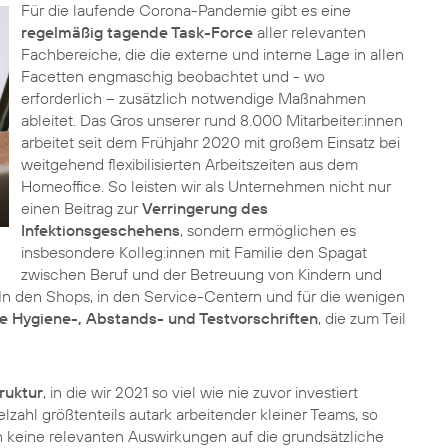
Für die laufende Corona-Pandemie gibt es eine
regelmäßig tagende Task-Force
aller relevanten
Fachbereiche, die die externe und interne Lage in allen
Facetten engmaschig beobachtet und - wo
erforderlich – zusätzlich notwendige Maßnahmen
ableitet. Das Gros unserer rund 8.000 Mitarbeiter:innen
arbeitet seit dem Frühjahr 2020 mit großem Einsatz bei
weitgehend flexibilisierten Arbeitszeiten aus dem
Homeoffice.
So leisten wir als Unternehmen nicht nur
einen Beitrag zur
Verringerung des
Infektionsgeschehens
, sondern ermöglichen es
insbesondere Kolleg:innen mit Familie den Spagat
zwischen Beruf und der Betreuung von Kindern und
 In den Shops, in den Service-Centern und für die wenigen
e Hygiene-, Abstands- und Testvorschriften
, die zum Teil
ruktur
, in die wir 2021 so viel wie nie zuvor investiert
elzahl größtenteils autark arbeitender kleiner Teams, so
n keine relevanten Auswirkungen auf die grundsätzliche