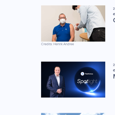
2
C
Credits: Henrik Andree
2
C