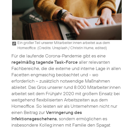
Ein großer Teil unserer Mitarbeiter:innen arbeitet aus dem
Homeoffice. (
Credits: Unsplash / Christin Hume, edited
)
Für die laufende Corona-Pandemie gibt es eine
regelmäßig tagende Task-Force
aller relevanten
Fachbereiche, die die externe und interne Lage in allen
Facetten engmaschig beobachtet und - wo
erforderlich – zusätzlich notwendige Maßnahmen
ableitet. Das Gros unserer rund 8.000 Mitarbeiter:innen
arbeitet seit dem Frühjahr 2020 mit großem Einsatz bei
weitgehend flexibilisierten Arbeitszeiten aus dem
Homeoffice.
So leisten wir als Unternehmen nicht nur
einen Beitrag zur
Verringerung des
Infektionsgeschehens
, sondern ermöglichen es
insbesondere Kolleg:innen mit Familie den Spagat