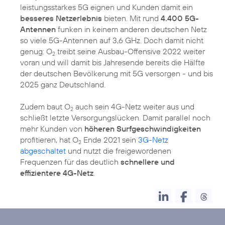
leistungsstarkes 5G eignen und Kunden damit ein
besseres Netzerlebnis
bieten. Mit rund
4.400 5G-
Antennen
funken in keinem anderen deutschen Netz
so viele 5G-Antennen auf 3,6 GHz. Doch damit nicht
genug: O
treibt seine Ausbau-Offensive 2022 weiter
2
voran und will damit bis Jahresende bereits die Hälfte
der deutschen Bevölkerung mit 5G versorgen - und bis
2025 ganz Deutschland.
Zudem baut O
auch sein 4G-Netz weiter aus und
2
schließt letzte Versorgungslücken. Damit parallel noch
mehr Kunden von
höheren Surfgeschwindigkeiten
profitieren, hat O
Ende 2021 sein
3G-Netz
2
abgeschaltet
und nutzt die freigewordenen
Frequenzen für das deutlich
schnellere und
effizientere 4G-Netz
.