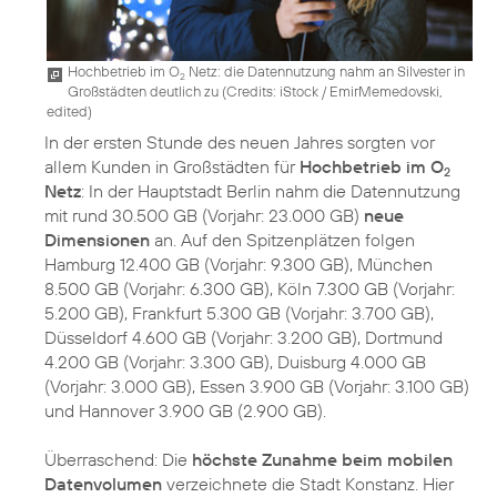
Hochbetrieb im O
Netz: die Datennutzung nahm an Silvester in
2
Großstädten deutlich zu (
Credits: iStock / EmirMemedovski,
edited
)
In der ersten Stunde des neuen Jahres sorgten vor
allem Kunden in Großstädten für
Hochbetrieb im O
2
Netz
: In der Hauptstadt Berlin nahm die Datennutzung
mit rund 30.500 GB (Vorjahr: 23.000 GB)
neue
Dimensionen
an. Auf den Spitzenplätzen folgen
Hamburg 12.400 GB (Vorjahr: 9.300 GB), München
8.500 GB (Vorjahr: 6.300 GB), Köln 7.300 GB (Vorjahr:
5.200 GB), Frankfurt 5.300 GB (Vorjahr: 3.700 GB),
Düsseldorf 4.600 GB (Vorjahr: 3.200 GB), Dortmund
4.200 GB (Vorjahr: 3.300 GB), Duisburg 4.000 GB
(Vorjahr: 3.000 GB), Essen 3.900 GB (Vorjahr: 3.100 GB)
und Hannover 3.900 GB (2.900 GB).
Überraschend: Die
höchste Zunahme beim mobilen
Datenvolumen
verzeichnete die Stadt Konstanz. Hier