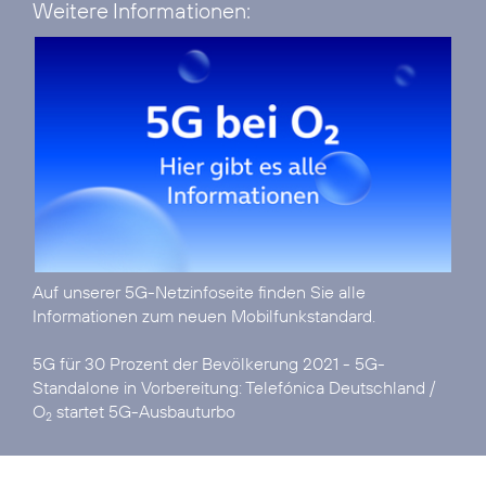
Weitere Informationen:
Auf unserer
5G-Netzinfoseite
finden Sie alle
Informationen zum neuen Mobilfunkstandard.
5G für 30 Prozent der Bevölkerung 2021 - 5G-
Standalone in Vorbereitung:
Telefónica Deutschland /
O
startet 5G-Ausbauturbo
2