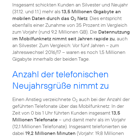
Insgesamt schickten Kunden an Silvester und Neujahr
(31.12. und 1.1.) mehr als
13,5 Millionen Gigabyte an
mobilen Daten durch das O
Netz
. Dies entspricht
2
ebenfalls einer Zunahme von 35 Prozent im Vergleich
zum Vorjahr (rund 9,2 Millionen GB). Die
Datennutzung
im Mobilfunknetz nimmt seit Jahren rapide zu
, auch
an Silvester. Zum Vergleich: Vor fünf Jahren – zum
Jahreswechsel 2016/17 – waren es noch 1,5 Millionen
Gigabyte innerhalb der beiden Tage.
Anzahl der telefonischen
Neujahrsgrüße nimmt zu
Einen Anstieg verzeichnete O
auch bei der Anzahl der
2
geführten Telefonate über das Mobilfunknetz: In der
Zeit von 0 bis 1 Uhr führten Kunden insgesamt
13,5
Millionen Telefonate
– und damit mehr als im Vorjahr
(12,1 Millionen Telefonate). Insgesamt telefonierten sie
dabei
19,2 Millionen Minuten
(Vorjahr: 19,8 Millionen