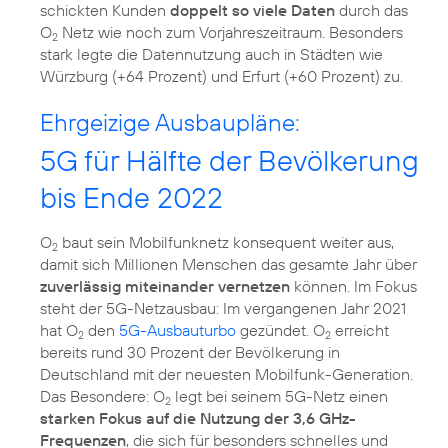
schickten Kunden
doppelt so viele Daten
durch das
O
Netz wie noch zum Vorjahreszeitraum. Besonders
2
stark legte die Datennutzung auch in Städten wie
Ehrgeizige Ausbaupläne:
5G für Hälfte der Bevölkerung
bis Ende 2022
O
baut sein Mobilfunknetz konsequent weiter aus,
2
damit sich Millionen Menschen das gesamte Jahr über
zuverlässig miteinander vernetzen
können. Im Fokus
steht der 5G-Netzausbau: Im vergangenen Jahr 2021
hat O
den
5G-Ausbauturbo
gezündet. O
erreicht
2
2
bereits rund 30 Prozent der Bevölkerung in
Deutschland mit der neuesten Mobilfunk-Generation.
Das Besondere: O
legt bei seinem 5G-Netz einen
2
starken Fokus auf die Nutzung der 3,6 GHz-
Frequenzen
, die sich für besonders schnelles und