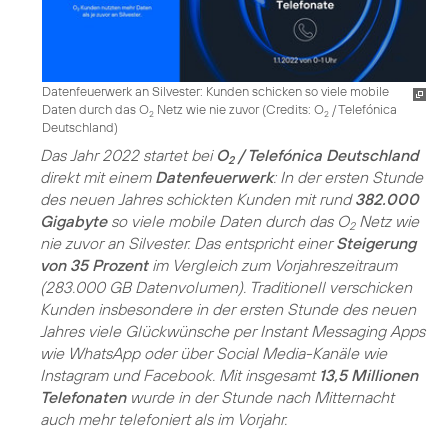
Datenfeuerwerk an Silvester: Kunden schicken so viele mobile
Daten durch das O
Netz wie nie zuvor (
Credits: O
/ Telefónica
2
2
Deutschland
)
Das Jahr 2022 startet bei
O
/ Telefónica Deutschland
2
direkt mit einem
Datenfeuerwerk
: In der ersten Stunde
des neuen Jahres schickten Kunden mit rund
382.000
Gigabyte
so viele mobile Daten durch das O
Netz wie
2
nie zuvor an Silvester. Das entspricht einer
Steigerung
von 35 Prozent
im Vergleich zum Vorjahreszeitraum
(283.000 GB Datenvolumen). Traditionell verschicken
Kunden insbesondere in der ersten Stunde des neuen
Jahres viele Glückwünsche per Instant Messaging Apps
wie WhatsApp oder über Social Media-Kanäle wie
Instagram und Facebook. Mit insgesamt
13,5 Millionen
Telefonaten
wurde in der Stunde nach Mitternacht
auch mehr telefoniert als im Vorjahr.