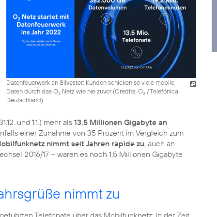
Datenfeuerwerk an Silvester: Kunden schicken so viele mobile
Daten durch das O
Netz wie nie zuvor (
Credits: O
/ Telefónica
2
2
Deutschland
)
.12. und 1.1.) mehr als
13,5 Millionen Gigabyte an
benfalls einer Zunahme von 35 Prozent im Vergleich zum
bilfunknetz nimmt seit Jahren rapide zu
, auch an
wechsel 2016/17 – waren es noch 1,5 Millionen Gigabyte
jahrsgrüße nimmt zu
geführten Telefonate über das Mobilfunknetz: In der Zeit