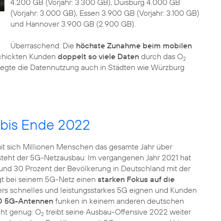
4.200 GB (Vorjahr: 3.300 GB), Duisburg 4.000 GB
(Vorjahr: 3.000 GB), Essen 3.900 GB (Vorjahr: 3.100 GB)
und Hannover 3.900 GB (2.900 GB).
Überraschend: Die
höchste Zunahme beim mobilen
schickten Kunden
doppelt so viele Daten
durch das O
2
 legte die Datennutzung auch in Städten wie Würzburg
 bis Ende 2022
it sich Millionen Menschen das gesamte Jahr über
teht der 5G-Netzausbau: Im vergangenen Jahr 2021 hat
 rund 30 Prozent der Bevölkerung in Deutschland mit der
t bei seinem 5G-Netz einen
starken Fokus auf die
ders schnelles und leistungsstarkes 5G eignen und Kunden
0 5G-Antennen
funken in keinem anderen deutschen
cht genug: O
treibt seine Ausbau-Offensive 2022 weiter
2