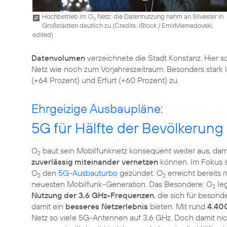
Hochbetrieb im O
Netz: die Datennutzung nahm an Silvester in
2
Großstädten deutlich zu (
Credits: iStock / EmirMemedovski,
edited
)
Datenvolumen
verzeichnete die Stadt Konstanz. Hier 
Netz wie noch zum Vorjahreszeitraum. Besonders stark
Ehrgeizige Ausbaupläne:
5G für Hälfte der Bevölkerung
O
baut sein Mobilfunknetz konsequent weiter aus, dam
2
zuverlässig miteinander vernetzen
können. Im Fokus s
O
den
5G-Ausbauturbo
gezündet. O
erreicht bereits
2
2
neuesten Mobilfunk-Generation. Das Besondere: O
leg
2
Nutzung der 3,6 GHz-Frequenzen
, die sich für beson
damit ein
besseres Netzerlebnis
bieten. Mit rund
4.40
Netz so viele 5G-Antennen auf 3,6 GHz. Doch damit ni