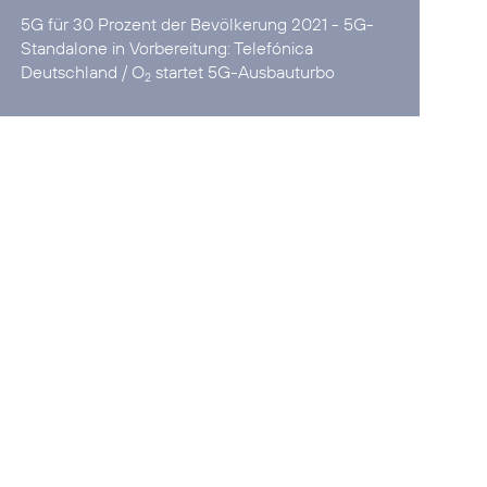
5G für 30 Prozent der Bevölkerung 2021 - 5G-
Standalone in Vorbereitung:
Telefónica
Deutschland / O
startet 5G-Ausbauturbo
2