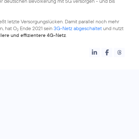
 der deutschen Bevölkerung mit 5G versorgen - und bis
eßt letzte Versorgungslücken. Damit parallel noch mehr
en, hat O
Ende 2021 sein
3G-Netz abgeschaltet
und nutzt
2
lere und effizientere 4G-Netz
.