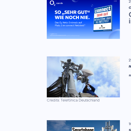
2
C
2
N
Credits: Telefónica Deutschland
1
S