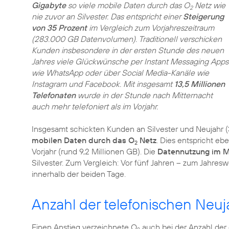
Gigabyte
so viele mobile Daten durch das O
Netz wie
2
nie zuvor an Silvester. Das entspricht einer
Steigerung
von 35 Prozent
im Vergleich zum Vorjahreszeitraum
(283.000 GB Datenvolumen). Traditionell verschicken
Kunden insbesondere in der ersten Stunde des neuen
Jahres viele Glückwünsche per Instant Messaging Apps
wie WhatsApp oder über Social Media-Kanäle wie
Instagram und Facebook. Mit insgesamt
13,5 Millionen
Telefonaten
wurde in der Stunde nach Mitternacht
auch mehr telefoniert als im Vorjahr.
Insgesamt schickten Kunden an Silvester und Neujahr (31
mobilen Daten durch das O
Netz
. Dies entspricht e
2
Vorjahr (rund 9,2 Millionen GB). Die
Datennutzung im Mo
Silvester. Zum Vergleich: Vor fünf Jahren – zum Jahres
innerhalb der beiden Tage.
Anzahl der telefonischen Neu
Einen Anstieg verzeichnete O
auch bei der Anzahl der 