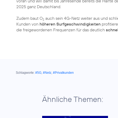
voran und will damit bis Jahresende bereits die Hälfte
2025 ganz Deutschland.
Zudem baut O
auch sein 4G-Netz weiter aus und schli
2
Kunden von
höheren Surfgeschwindigkeiten
profitier
die freigewordenen Frequenzen für das deutlich
schnel
Schlagworte:
#5G
,
#Netz
,
#Privatkunden
Ähnliche Themen: