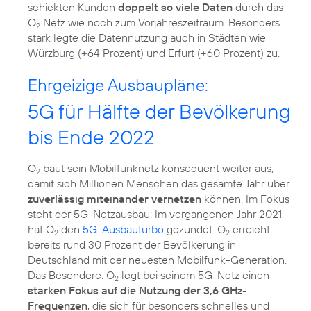
schickten Kunden
doppelt so viele Daten
durch das
O
Netz wie noch zum Vorjahreszeitraum. Besonders
2
stark legte die Datennutzung auch in Städten wie
Ehrgeizige Ausbaupläne:
5G für Hälfte der Bevölkerung
bis Ende 2022
O
baut sein Mobilfunknetz konsequent weiter aus,
2
damit sich Millionen Menschen das gesamte Jahr über
zuverlässig miteinander vernetzen
können. Im Fokus
steht der 5G-Netzausbau: Im vergangenen Jahr 2021
hat O
den
5G-Ausbauturbo
gezündet. O
erreicht
2
2
bereits rund 30 Prozent der Bevölkerung in
Deutschland mit der neuesten Mobilfunk-Generation.
Das Besondere: O
legt bei seinem 5G-Netz einen
2
starken Fokus auf die Nutzung der 3,6 GHz-
Frequenzen
, die sich für besonders schnelles und