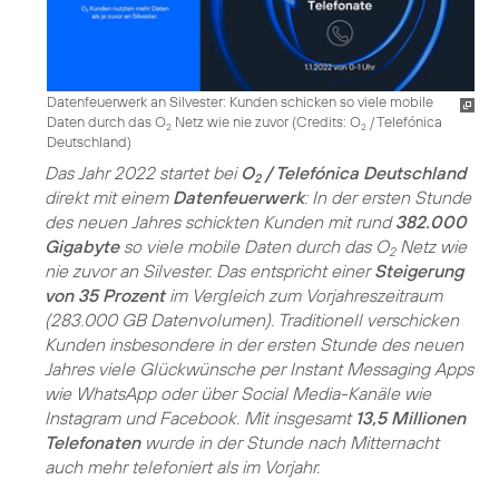
Datenfeuerwerk an Silvester: Kunden schicken so viele mobile
Daten durch das O
Netz wie nie zuvor (
Credits: O
/ Telefónica
2
2
Deutschland
)
Das Jahr 2022 startet bei
O
/ Telefónica Deutschland
2
direkt mit einem
Datenfeuerwerk
: In der ersten Stunde
des neuen Jahres schickten Kunden mit rund
382.000
Gigabyte
so viele mobile Daten durch das O
Netz wie
2
nie zuvor an Silvester. Das entspricht einer
Steigerung
von 35 Prozent
im Vergleich zum Vorjahreszeitraum
(283.000 GB Datenvolumen). Traditionell verschicken
Kunden insbesondere in der ersten Stunde des neuen
Jahres viele Glückwünsche per Instant Messaging Apps
wie WhatsApp oder über Social Media-Kanäle wie
Instagram und Facebook. Mit insgesamt
13,5 Millionen
Telefonaten
wurde in der Stunde nach Mitternacht
auch mehr telefoniert als im Vorjahr.