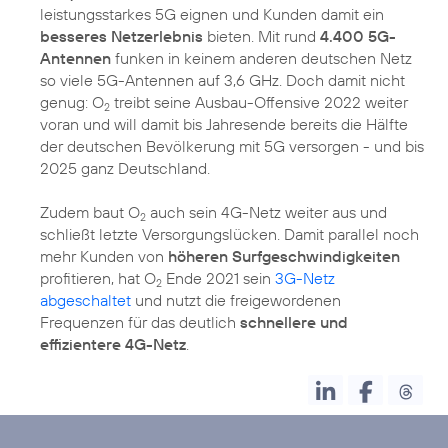
leistungsstarkes 5G eignen und Kunden damit ein
besseres Netzerlebnis
bieten. Mit rund
4.400 5G-
Antennen
funken in keinem anderen deutschen Netz
so viele 5G-Antennen auf 3,6 GHz. Doch damit nicht
genug: O
treibt seine Ausbau-Offensive 2022 weiter
2
voran und will damit bis Jahresende bereits die Hälfte
der deutschen Bevölkerung mit 5G versorgen - und bis
2025 ganz Deutschland.
Zudem baut O
auch sein 4G-Netz weiter aus und
2
schließt letzte Versorgungslücken. Damit parallel noch
mehr Kunden von
höheren Surfgeschwindigkeiten
profitieren, hat O
Ende 2021 sein
3G-Netz
2
abgeschaltet
und nutzt die freigewordenen
Frequenzen für das deutlich
schnellere und
effizientere 4G-Netz
.