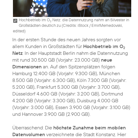
Hochbetrieb im O
Netz: die Datennutzung nahm an Silvester in
2
Großstädten deutlich zu (
Credits: iStock / EmirMemedovski,
edited
)
In der ersten Stunde des neuen Jahres sorgten vor
allem Kunden in Großstädten für
Hochbetrieb im O
2
Netz
: In der Hauptstadt Berlin nahm die Datennutzung
mit rund 30.500 GB (Vorjahr: 23.000 GB)
neue
Dimensionen
an. Auf den Spitzenplätzen folgen
Hamburg 12.400 GB (Vorjahr: 9.300 GB), München
8.500 GB (Vorjahr: 6.300 GB), Köln 7.300 GB (Vorjahr:
5.200 GB), Frankfurt 5.300 GB (Vorjahr: 3.700 GB),
Düsseldorf 4.600 GB (Vorjahr: 3.200 GB), Dortmund
4.200 GB (Vorjahr: 3.300 GB), Duisburg 4.000 GB
(Vorjahr: 3.000 GB), Essen 3.900 GB (Vorjahr: 3.100 GB)
und Hannover 3.900 GB (2.900 GB).
Überraschend: Die
höchste Zunahme beim mobilen
Datenvolumen
verzeichnete die Stadt Konstanz. Hier