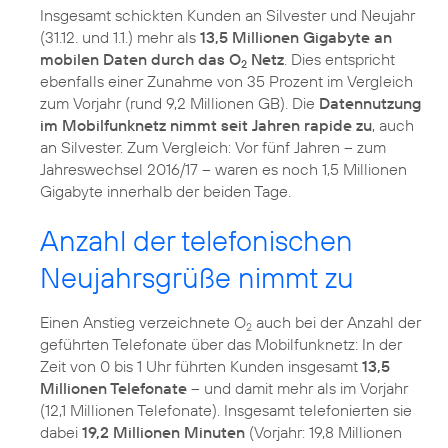
Insgesamt schickten Kunden an Silvester und Neujahr
(31.12. und 1.1.) mehr als
13,5 Millionen Gigabyte an
mobilen Daten durch das O
Netz
. Dies entspricht
2
ebenfalls einer Zunahme von 35 Prozent im Vergleich
zum Vorjahr (rund 9,2 Millionen GB). Die
Datennutzung
im Mobilfunknetz nimmt seit Jahren rapide zu
, auch
an Silvester. Zum Vergleich: Vor fünf Jahren – zum
Jahreswechsel 2016/17 – waren es noch 1,5 Millionen
Gigabyte innerhalb der beiden Tage.
Anzahl der telefonischen
Neujahrsgrüße nimmt zu
Einen Anstieg verzeichnete O
auch bei der Anzahl der
2
geführten Telefonate über das Mobilfunknetz: In der
Zeit von 0 bis 1 Uhr führten Kunden insgesamt
13,5
Millionen Telefonate
– und damit mehr als im Vorjahr
(12,1 Millionen Telefonate). Insgesamt telefonierten sie
dabei
19,2 Millionen Minuten
(Vorjahr: 19,8 Millionen