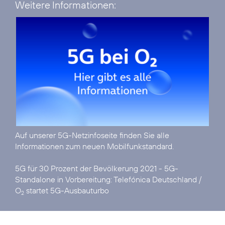
Weitere Informationen:
Auf unserer
5G-Netzinfoseite
finden Sie alle
Informationen zum neuen Mobilfunkstandard.
5G für 30 Prozent der Bevölkerung 2021 - 5G-
Standalone in Vorbereitung:
Telefónica Deutschland /
O
startet 5G-Ausbauturbo
2