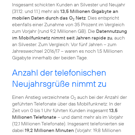
Insgesamt schickten Kunden an Silvester und Neujahr
(31.12. und 1.1.) mehr als
13,5 Millionen Gigabyte an
mobilen Daten durch das O
Netz
. Dies entspricht
2
ebenfalls einer Zunahme von 35 Prozent im Vergleich
zum Vorjahr (rund 9,2 Millionen GB). Die
Datennutzung
im Mobilfunknetz nimmt seit Jahren rapide zu
, auch
an Silvester. Zum Vergleich: Vor fünf Jahren – zum
Jahreswechsel 2016/17 – waren es noch 1,5 Millionen
Gigabyte innerhalb der beiden Tage.
Anzahl der telefonischen
Neujahrsgrüße nimmt zu
Einen Anstieg verzeichnete O
auch bei der Anzahl der
2
geführten Telefonate über das Mobilfunknetz: In der
Zeit von 0 bis 1 Uhr führten Kunden insgesamt
13,5
Millionen Telefonate
– und damit mehr als im Vorjahr
(12,1 Millionen Telefonate). Insgesamt telefonierten sie
dabei
19,2 Millionen Minuten
(Vorjahr: 19,8 Millionen