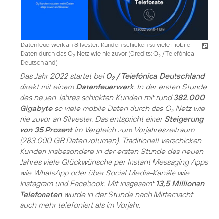
Datenfeuerwerk an Silvester: Kunden schicken so viele mobile
Daten durch das O
Netz wie nie zuvor (
Credits: O
/ Telefónica
2
2
Deutschland
)
Das Jahr 2022 startet bei
O
/ Telefónica Deutschland
2
direkt mit einem
Datenfeuerwerk
: In der ersten Stunde
des neuen Jahres schickten Kunden mit rund
382.000
Gigabyte
so viele mobile Daten durch das O
Netz wie
2
nie zuvor an Silvester. Das entspricht einer
Steigerung
von 35 Prozent
im Vergleich zum Vorjahreszeitraum
(283.000 GB Datenvolumen). Traditionell verschicken
Kunden insbesondere in der ersten Stunde des neuen
Jahres viele Glückwünsche per Instant Messaging Apps
wie WhatsApp oder über Social Media-Kanäle wie
Instagram und Facebook. Mit insgesamt
13,5 Millionen
Telefonaten
wurde in der Stunde nach Mitternacht
auch mehr telefoniert als im Vorjahr.