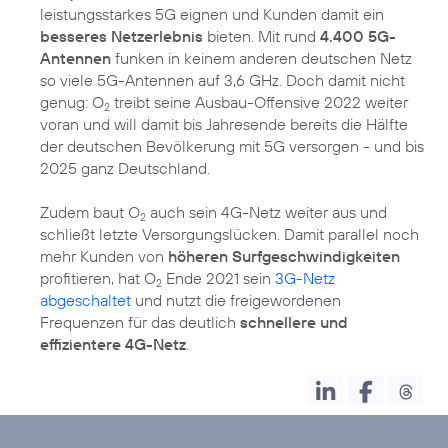
leistungsstarkes 5G eignen und Kunden damit ein
besseres Netzerlebnis
bieten. Mit rund
4.400 5G-
Antennen
funken in keinem anderen deutschen Netz
so viele 5G-Antennen auf 3,6 GHz. Doch damit nicht
genug: O
treibt seine Ausbau-Offensive 2022 weiter
2
voran und will damit bis Jahresende bereits die Hälfte
der deutschen Bevölkerung mit 5G versorgen - und bis
2025 ganz Deutschland.
Zudem baut O
auch sein 4G-Netz weiter aus und
2
schließt letzte Versorgungslücken. Damit parallel noch
mehr Kunden von
höheren Surfgeschwindigkeiten
profitieren, hat O
Ende 2021 sein
3G-Netz
2
abgeschaltet
und nutzt die freigewordenen
Frequenzen für das deutlich
schnellere und
effizientere 4G-Netz
.