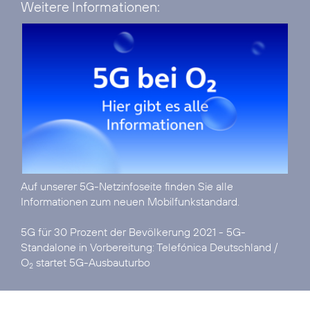
Weitere Informationen:
Auf unserer
5G-Netzinfoseite
finden Sie alle
Informationen zum neuen Mobilfunkstandard.
5G für 30 Prozent der Bevölkerung 2021 - 5G-
Standalone in Vorbereitung:
Telefónica Deutschland /
O
startet 5G-Ausbauturbo
2