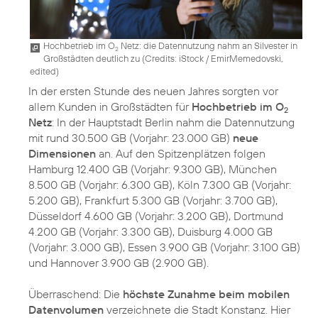
Hochbetrieb im O
Netz: die Datennutzung nahm an Silvester in
2
Großstädten deutlich zu (
Credits: iStock / EmirMemedovski,
edited
)
In der ersten Stunde des neuen Jahres sorgten vor
allem Kunden in Großstädten für
Hochbetrieb im O
2
Netz
: In der Hauptstadt Berlin nahm die Datennutzung
mit rund 30.500 GB (Vorjahr: 23.000 GB)
neue
Dimensionen
an. Auf den Spitzenplätzen folgen
Hamburg 12.400 GB (Vorjahr: 9.300 GB), München
8.500 GB (Vorjahr: 6.300 GB), Köln 7.300 GB (Vorjahr:
5.200 GB), Frankfurt 5.300 GB (Vorjahr: 3.700 GB),
Düsseldorf 4.600 GB (Vorjahr: 3.200 GB), Dortmund
4.200 GB (Vorjahr: 3.300 GB), Duisburg 4.000 GB
(Vorjahr: 3.000 GB), Essen 3.900 GB (Vorjahr: 3.100 GB)
und Hannover 3.900 GB (2.900 GB).
Überraschend: Die
höchste Zunahme beim mobilen
Datenvolumen
verzeichnete die Stadt Konstanz. Hier