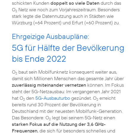
schickten Kunden
doppelt so viele Daten
durch das
O
Netz wie noch zum Vorjahreszeitraum. Besonders
2
stark legte die Datennutzung auch in Städten wie
Ehrgeizige Ausbaupläne:
5G für Hälfte der Bevölkerung
bis Ende 2022
O
baut sein Mobilfunknetz konsequent weiter aus,
2
damit sich Millionen Menschen das gesamte Jahr über
zuverlässig miteinander vernetzen
können. Im Fokus
steht der 5G-Netzausbau: Im vergangenen Jahr 2021
hat O
den
5G-Ausbauturbo
gezündet. O
erreicht
2
2
bereits rund 30 Prozent der Bevölkerung in
Deutschland mit der neuesten Mobilfunk-Generation.
Das Besondere: O
legt bei seinem 5G-Netz einen
2
starken Fokus auf die Nutzung der 3,6 GHz-
Frequenzen
, die sich für besonders schnelles und