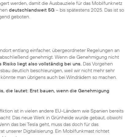
ert werden, damit die Ausbauziele für das Mobilfunknetz
chen
deutschlandweit 5G
– bis spätestens 2025. Das ist so
gend geboten.
andort entlang einfacher, übergeordneter Regelungen an
h abschließend genehmigt. Wenn die Genehmigung nicht
 Risiko liegt also vollständig bei uns.
Das Vorgehen
bau deutlich beschleunigen, weil wir nicht mehr sehr
 könnte man übrigens auch bei Windrädern so machen.
xis, die lautet: Erst bauen, wenn die Genehmigung
tion ist in vielen andere EU-Ländern wie Spanien bereits
emacht: Das neue Werk in Grünheide wurde gebaut, obwohl
enn das bei Tesla geht, muss das doch für das
 unserer Digitalisierung. Ein Mobilfunkmast richtet