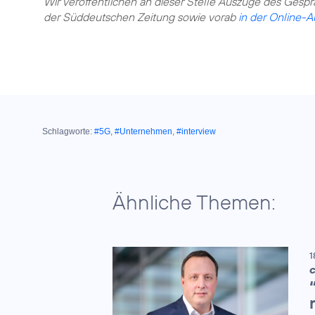
Wir veröffentlichen an dieser Stelle Auszüge des Gesprä
der Süddeutschen Zeitung sowie vorab
in der Online-
Schlagworte:
#5G
,
#Unternehmen
,
#interview
Ähnliche Themen:
1
C