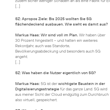
zudem sicher weniger Schaden an als eine Fabrik für El
[…]
SZ: Apropos Ziele: Bis 2025 wollten Sie 5G
flächendeckend ausbauen. Wie sieht es damit aus?
Markus Haas:
Wir sind voll im Plan.
Wir haben über
30 Prozent hingestellt – und hatten ein weiteres
Rekordjahr, auch was Standorte,
Bevölkerungsabdeckung und besonders auch 5G
angeht.
[…]
SZ: Was haben die Nutzer eigentlich von 5G?
Markus Haas:
5G ist der
wichtigste Baustein in der
Digitalisierungsstrategie
für das ganze Land. 5G wird
aus meiner Sicht der Cloud endgültig zum Durchbruch 
also virtuell, gespeichert.