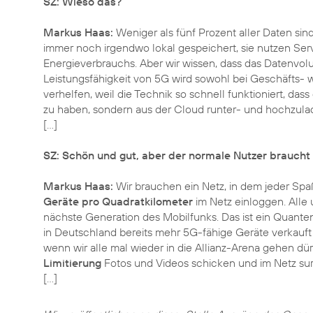
SZ: Wieso das?
Markus Haas:
Weniger als fünf Prozent aller Daten sin
immer noch irgendwo lokal gespeichert, sie nutzen Serve
Energieverbrauchs. Aber wir wissen, dass das Datenv
Leistungsfähigkeit von 5G wird sowohl bei Geschäfts-
verhelfen, weil die Technik so schnell funktioniert, das
zu haben, sondern aus der Cloud runter- und hochzula
[…]
SZ: Schön und gut, aber der normale Nutzer braucht 
Markus Haas:
Wir brauchen ein Netz, in dem jeder Spa
Geräte pro Quadratkilometer
im Netz einloggen. Alle 
nächste Generation des Mobilfunks. Das ist ein Quante
in Deutschland bereits mehr 5G-fähige Geräte verkauft 
wenn wir alle mal wieder in die Allianz-Arena gehen d
Limitierung
Fotos und Videos schicken und im Netz sur
[…]