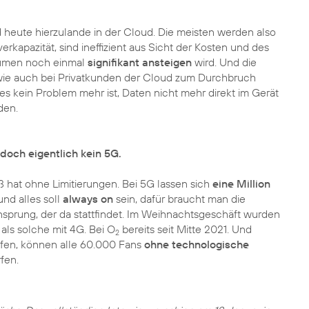
d heute hierzulande in der Cloud. Die meisten werden also
rkapazität, sind ineffizient aus Sicht der Kosten und des
olumen noch einmal
signifikant ansteigen
wird. Und die
 wie auch bei Privatkunden der Cloud zum Durchbruch
s es kein Problem mehr ist, Daten nicht mehr direkt im Gerät
den.
doch eigentlich kein 5G.
ß hat ohne Limitierungen. Bei 5G lassen sich
eine Million
und alles soll
always on
sein, dafür braucht man die
nsprung, der da stattfindet. Im Weihnachtsgeschäft wurden
als solche mit 4G. Bei O
bereits seit Mitte 2021. Und
2
ürfen, können alle 60.000 Fans
ohne technologische
fen.