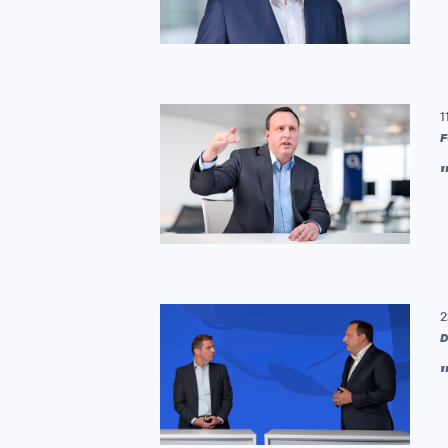
1
F
2
D