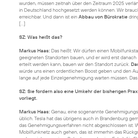
wurden, müssen zeitnah über den Zeitraum 2025 verläng
in Deutschland hochgesetzt werden können. Wir brau
erreichbar. Und dann ist ein
Abbau von Bürokratie
drin
[…]
SZ: Was heißt das?
Markus Haas:
Das heißt: Wir dürfen einen Mobilfunkst
geeigneten Standorten bauen, und er wird erst danac
erteilt werden kann, bauen wir den Standort zurück.
Das
würde uns einen ordentlichen Boost geben und den Aus
lange auf jede Einzelgenehmigung warten müssen. Das
SZ: Sie fordern also eine Umkehr der bisherigen Pra
vorliegt.
Markus Haas:
Genau, eine sogenannte Genehmigungsfik
üblich. Tesla hat das übrigens auch in Brandenburg g
das Genehmigungsverfahren nicht abgeschlossen ist. W
Mobilfunknetz auch gehen, das ist immerhin das Rückgrat