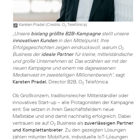
Karsten Pradel (
Credits: O
Telefónica
)
2
„Unsere
bislang größte B2B-Kampagne
stellt unsere
innovativen Kunden
in den Mittelpunkt. Ihre
Erfolgsgeschichten zeigen eindrucksvoll, warum O
2
Business der
ideale Partner
für kleine, mittelständische
und große Unternehmen ist. Das erzählen wir mit der
neuen Kampagne und einem nie dagewesenen
Mediainvest im zweistelligen Millionenbereich“
, sagt
Karsten Pradel
, Director B2B, O
Telefónica.
2
Ob Großkonzern, traditionsreicher Mittelständler oder
innovatives Start-up – alle Protagonisten der Kampagne
eint: Sie setzen in ihren Geschäftsfeldern neue
Maßstäbe und sind damit nachhaltig erfolgreich. Dabei
vertrauen sie auf O
Business als
zuverlässigen Partner
2
und Komplettanbieter
. Zu den gezeigten Lösungen
zählen mitunter Mobilfunk, individuelle IoT-Lösungen