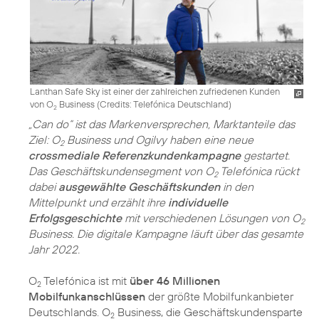
Lanthan Safe Sky ist einer der zahlreichen zufriedenen Kunden
von O
Business (
Credits: Telefónica Deutschland
)
2
„Can do“ ist das Markenversprechen, Marktanteile das
Ziel: O
Business und Ogilvy haben eine neue
2
crossmediale Referenzkundenkampagne
gestartet.
Das Geschäftskundensegment von O
Telefónica rückt
2
dabei
ausgewählte Geschäftskunden
in den
Mittelpunkt und erzählt ihre
individuelle
Erfolgsgeschichte
mit verschiedenen Lösungen von O
2
Business. Die digitale Kampagne läuft über das gesamte
Jahr 2022.
O
Telefónica ist mit
über 46 Millionen
2
Mobilfunkanschlüssen
der größte Mobilfunkanbieter
Deutschlands. O
Business, die Geschäftskundensparte
2