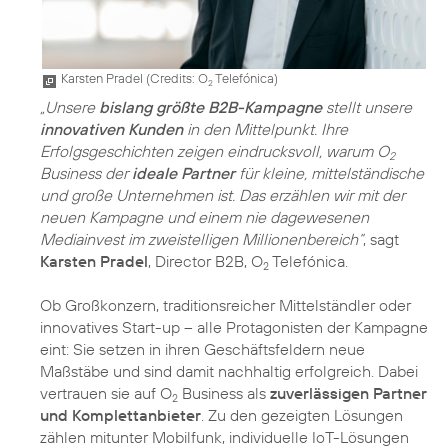
Karsten Pradel (
Credits: O
Telefónica
)
2
„Unsere
bislang größte B2B-Kampagne
stellt unsere
innovativen Kunden
in den Mittelpunkt. Ihre
Erfolgsgeschichten zeigen eindrucksvoll, warum O
2
Business der
ideale Partner
für kleine, mittelständische
und große Unternehmen ist. Das erzählen wir mit der
neuen Kampagne und einem nie dagewesenen
Mediainvest im zweistelligen Millionenbereich“
, sagt
Karsten Pradel
, Director B2B, O
Telefónica.
2
Ob Großkonzern, traditionsreicher Mittelständler oder
innovatives Start-up – alle Protagonisten der Kampagne
eint: Sie setzen in ihren Geschäftsfeldern neue
Maßstäbe und sind damit nachhaltig erfolgreich. Dabei
vertrauen sie auf O
Business als
zuverlässigen Partner
2
und Komplettanbieter
. Zu den gezeigten Lösungen
zählen mitunter Mobilfunk, individuelle IoT-Lösungen