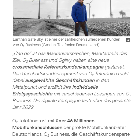
Lanthan Safe Sky ist einer der zahlreichen zufriedenen Kunden
von O
Business (
Credits: Telefónica Deutschland
)
2
„Can do“ ist das Markenversprechen, Marktanteile das
Ziel: O
Business und Ogilvy haben eine neue
2
crossmediale Referenzkundenkampagne
gestartet.
Das Geschäftskundensegment von O
Telefónica rückt
2
dabei
ausgewählte Geschäftskunden
in den
Mittelpunkt und erzählt ihre
individuelle
Erfolgsgeschichte
mit verschiedenen Lösungen von O
2
Business. Die digitale Kampagne läuft über das gesamte
Jahr 2022.
O
Telefónica ist mit
über 46 Millionen
2
Mobilfunkanschlüssen
der größte Mobilfunkanbieter
Deutschlands. O
Business, die Geschäftskundensparte
2