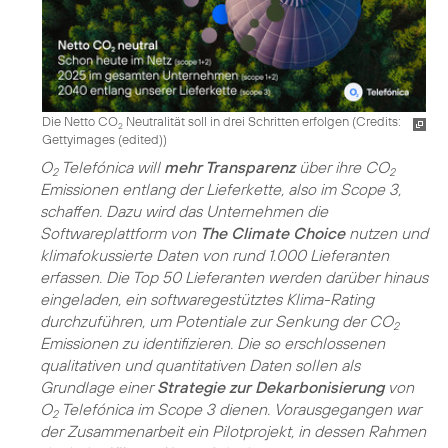
Die Netto CO
Neutralität soll in drei Schritten erfolgen (
Credits:
2
Gettyimages (edited)
)
O
Telefónica will
mehr Transparenz
über ihre CO
2
2
Emissionen entlang der Lieferkette, also im Scope 3,
schaffen. Dazu wird das Unternehmen die
Softwareplattform von
The Climate Choice
nutzen und
klimafokussierte Daten von rund 1.000 Lieferanten
erfassen. Die Top 50 Lieferanten werden darüber hinaus
eingeladen, ein softwaregestütztes Klima-Rating
durchzuführen, um Potentiale zur Senkung der CO
2
Emissionen zu identifizieren. Die so erschlossenen
qualitativen und quantitativen Daten sollen als
Grundlage einer
Strategie zur Dekarbonisierung
von
O
Telefónica im Scope 3 dienen. Vorausgegangen war
2
der Zusammenarbeit ein Pilotprojekt, in dessen Rahmen