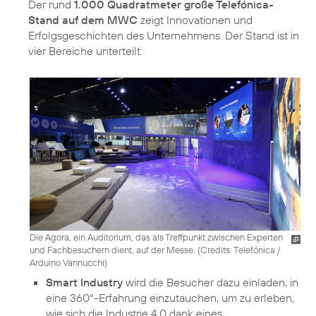
Der rund
1.000 Quadratmeter große Telefónica-
Stand auf dem MWC
zeigt Innovationen und
Erfolgsgeschichten des Unternehmens. Der Stand ist in
vier Bereiche unterteilt:
Die Agora, ein Auditorium, das als Treffpunkt zwischen Experten
und Fachbesuchern dient, auf der Messe. (
Credits: Telefónica /
Arduino Vannucchi
)
Smart Industry
wird die Besucher dazu einladen, in
eine 360°-Erfahrung einzutauchen, um zu erleben,
wie sich die Industrie 4.0 dank eines