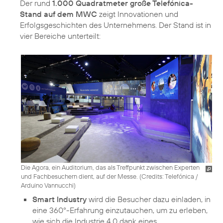
Der rund
1.000 Quadratmeter große Telefónica-
Stand auf dem MWC
zeigt Innovationen und
Erfolgsgeschichten des Unternehmens. Der Stand ist in
vier Bereiche unterteilt:
Die Agora, ein Auditorium, das als Treffpunkt zwischen Experten
und Fachbesuchern dient, auf der Messe. (
Credits: Telefónica /
Arduino Vannucchi
)
Smart Industry
wird die Besucher dazu einladen, in
eine 360°-Erfahrung einzutauchen, um zu erleben,
wie sich die Industrie 4.0 dank eines