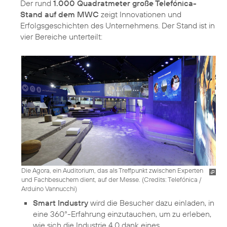
Der rund
1.000 Quadratmeter große Telefónica-
Stand auf dem MWC
zeigt Innovationen und
Erfolgsgeschichten des Unternehmens. Der Stand ist in
vier Bereiche unterteilt:
Die Agora, ein Auditorium, das als Treffpunkt zwischen Experten
und Fachbesuchern dient, auf der Messe. (
Credits: Telefónica /
Arduino Vannucchi
)
Smart Industry
wird die Besucher dazu einladen, in
eine 360°-Erfahrung einzutauchen, um zu erleben,
wie sich die Industrie 4.0 dank eines