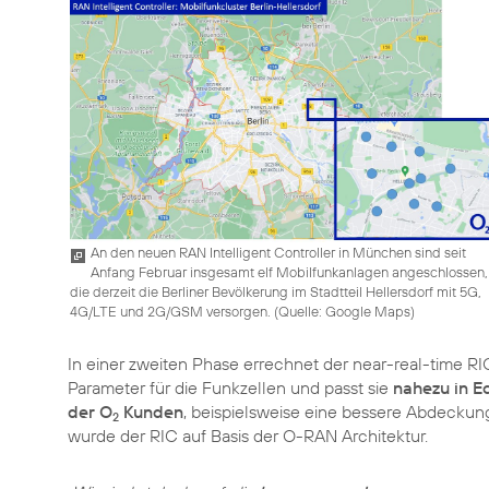
An den neuen RAN Intelligent Controller in München sind seit
Anfang Februar insgesamt elf Mobilfunkanlagen angeschlossen,
die derzeit die Berliner Bevölkerung im Stadtteil Hellersdorf mit 5G,
4G/LTE und 2G/GSM versorgen. (
Quelle: Google Maps
)
In einer zweiten Phase errechnet der near-real-time 
Parameter für die Funkzellen und passt sie
nahezu in Ec
der O
Kunden
, beispielsweise eine bessere Abdeckun
2
wurde der RIC auf Basis der O-RAN Architektur.