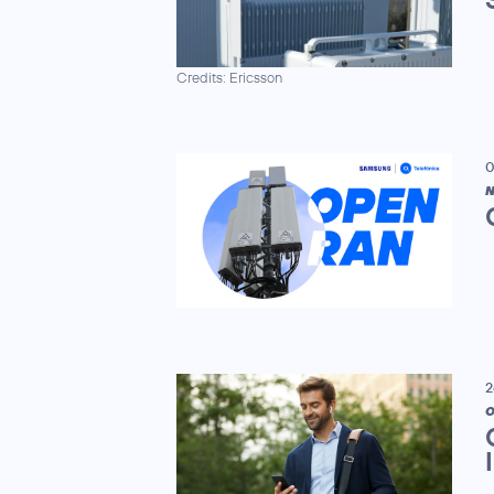
Credits: Ericsson
0
N
2
O