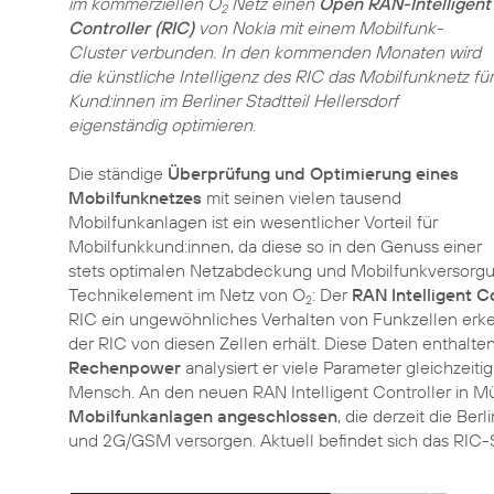
im kommerziellen O
Netz einen
Open RAN-Intelligent
2
Controller (RIC)
von Nokia mit einem Mobilfunk-
Cluster verbunden. In den kommenden Monaten wird
die künstliche Intelligenz des RIC das Mobilfunknetz für
Kund:innen im Berliner Stadtteil Hellersdorf
eigenständig optimieren
.
Die ständige
Überprüfung und Optimierung eines
Mobilfunknetzes
mit seinen vielen tausend
Mobilfunkanlagen ist ein wesentlicher Vorteil für
Mobilfunkkund:innen, da diese so in den Genuss einer
stets optimalen Netzabdeckung und Mobilfunkversorgu
Technikelement im Netz von O
: Der
RAN Intelligent Co
2
RIC ein ungewöhnliches Verhalten von Funkzellen erke
der RIC von diesen Zellen erhält. Diese Daten enthalte
Rechenpower
analysiert er viele Parameter gleichzeiti
Mensch. An den neuen RAN Intelligent Controller in 
Mobilfunkanlagen angeschlossen
, die derzeit die Ber
und 2G/GSM versorgen. Aktuell befindet sich das RIC-S