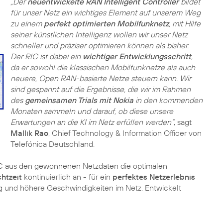
„Der
neuentwickelte RAN Intelligent Controller
bildet
für unser Netz ein wichtiges Element auf unserem Weg
zu einem
perfekt optimierten Mobilfunknetz
, mit Hilfe
seiner künstlichen Intelligenz wollen wir unser Netz
schneller und präziser optimieren können als bisher.
Der RIC ist dabei ein
wichtiger Entwicklungsschritt
,
da er sowohl die klassischen Mobilfunknetze als auch
neuere, Open RAN-basierte Netze steuern kann. Wir
sind gespannt auf die Ergebnisse, die wir im Rahmen
des
gemeinsamen Trials mit Nokia
in den kommenden
Monaten sammeln und darauf, ob diese unsere
Erwartungen an die KI im Netz erfüllen werden“
, sagt
Mallik Rao
, Chief Technology & Information Officer von
Telefónica Deutschland.
RIC aus den gewonnenen Netzdaten die optimalen
htzeit
kontinuierlich an - für ein
perfektes Netzerlebnis
g und höhere Geschwindigkeiten im Netz. Entwickelt