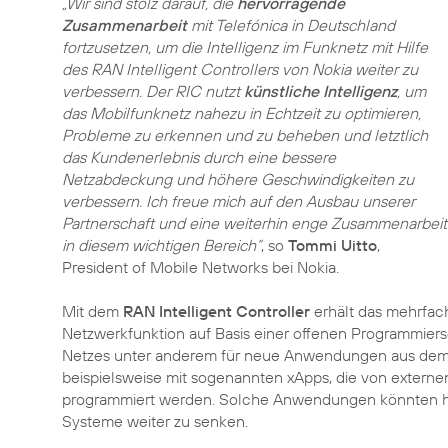
„Wir sind stolz darauf, die
hervorragende
Zusammenarbeit
mit Telefónica in Deutschland
fortzusetzen, um die Intelligenz im Funknetz mit Hilfe
des RAN Intelligent Controllers von Nokia weiter zu
verbessern. Der RIC nutzt
künstliche Intelligenz
, um
das Mobilfunknetz nahezu in Echtzeit zu optimieren,
Probleme zu erkennen und zu beheben und letztlich
das Kundenerlebnis durch eine bessere
Netzabdeckung und höhere Geschwindigkeiten zu
verbessern. Ich freue mich auf den Ausbau unserer
Partnerschaft und eine weiterhin enge Zusammenarbeit
in diesem wichtigen Bereich“
, so
Tommi Uitto
,
President of Mobile Networks bei Nokia.
Mit dem
RAN Intelligent Controller
erhält das mehrfac
Netzwerkfunktion auf Basis einer offenen Programmiersc
Netzes unter anderem für neue Anwendungen aus dem Be
beispielsweise mit sogenannten xApps, die von externe
programmiert werden. Solche Anwendungen könnten hel
Systeme weiter zu senken.