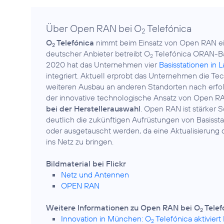
Über Open RAN bei O
Telefónica
2
O
Telefónica
nimmt beim Einsatz von Open RAN e
2
deutscher Anbieter betreibt O
Telefónica ORAN-Bas
2
2020 hat das Unternehmen vier
Basisstationen in
integriert. Aktuell erprobt das Unternehmen die T
weiteren Ausbau an anderen Standorten nach erfolg
der innovative technologische Ansatz von Open R
bei der Herstellerauswahl
. Open RAN ist stärker 
deutlich die zukünftigen Aufrüstungen von Basisstat
oder ausgetauscht werden, da eine Aktualisierung
ins Netz zu bringen.
Bildmaterial bei Flickr
Netz und Antennen
OPEN RAN
Weitere Informationen zu Open RAN bei O
Telef
2
Innovation in München: O
Telefónica aktivier
2