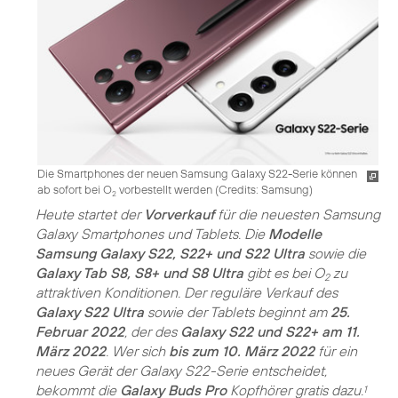
Die Smartphones der neuen Samsung Galaxy S22-Serie können
ab sofort bei O
vorbestellt werden (
Credits: Samsung
)
2
Heute startet der
Vorverkauf
für die neuesten Samsung
Galaxy Smartphones und Tablets. Die
Modelle
Samsung Galaxy S22, S22+ und S22 Ultra
sowie die
Galaxy Tab S8, S8+ und S8 Ultra
gibt es bei O
zu
2
attraktiven Konditionen. Der reguläre Verkauf des
Galaxy S22 Ultra
sowie der Tablets beginnt am
25.
Februar 2022
, der des
Galaxy S22 und S22+ am 11.
März 2022
. Wer sich
bis zum 10. März 2022
für ein
neues Gerät der Galaxy S22-Serie entscheidet,
bekommt die
Galaxy Buds Pro
Kopfhörer gratis dazu.
1