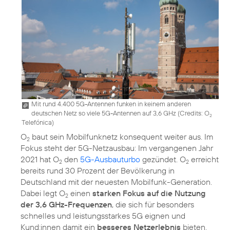
Mit rund 4.400 5G-Antennen funken in keinem anderen
deutschen Netz so viele 5G-Antennen auf 3,6 GHz (
Credits: O
2
Telefónica
)
O
baut sein Mobilfunknetz konsequent weiter aus. Im
2
Fokus steht der 5G-Netzausbau: Im vergangenen Jahr
2021 hat O
den
5G-Ausbauturbo
gezündet. O
erreicht
2
2
bereits rund 30 Prozent der Bevölkerung in
Deutschland mit der neuesten Mobilfunk-Generation.
Dabei legt O
einen
starken Fokus auf die Nutzung
2
der 3,6 GHz-Frequenzen
, die sich für besonders
schnelles und leistungsstarkes 5G eignen und
Kund:innen damit ein
besseres Netzerlebnis
bieten.