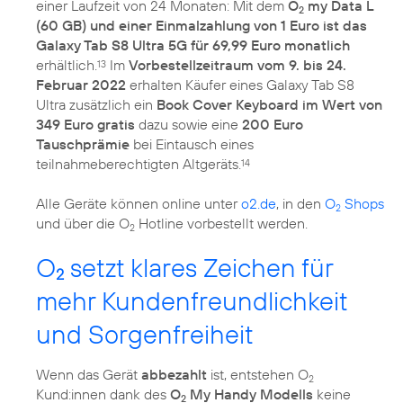
einer Laufzeit von 24 Monaten: Mit dem
O
my Data L
2
(60 GB) und einer Einmalzahlung von 1 Euro ist das
Galaxy Tab S8 Ultra 5G für 69,99 Euro monatlich
erhältlich.
Im
Vorbestellzeitraum vom 9. bis 24.
13
Februar 2022
erhalten Käufer eines Galaxy Tab S8
Ultra zusätzlich ein
Book Cover Keyboard im Wert von
349 Euro gratis
dazu sowie eine
200 Euro
Tauschprämie
bei Eintausch eines
teilnahmeberechtigten Altgeräts.
14
Alle Geräte können online unter
o2.de
, in den
O
Shops
2
und über die O
2
O
setzt klares Zeichen für
2
mehr Kundenfreundlichkeit
und Sorgenfreiheit
Wenn das Gerät
abbezahlt
ist, entstehen O
2
Kund:innen dank des
O
My Handy Modells
keine
2