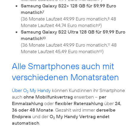
Samsung Galaxy S22+ 128 GB für 59,99 Euro
monatlich
7
(36 Monate Laufzeit 49,99 Euro monatlich,
48
8
Monate Laufzeit 44,74 Euro monatlich
)
9
Samsung Galaxy S22 Ultra 128 GB für 59,99 Euro
monatlich
10
(36 Monate Laufzeit 49,99 Euro monatlich,
48
11
Monate Laufzeit 45,49 Euro monatlich
)
12
Alle Smartphones auch mit
verschiedenen Monatsraten
Über O
My Handy
können Kund:innen ihr Smartphone
2
auch
ohne Mobilfunkvertrag
erwerben –
per
Einmalzahlung
oder
flexibler Ratenzahlung
über
24,
36 oder 48 Monate
. Gezahlt wird immer
derselbe
Endpreis
und der
O
My Handy Vertrag endet
2
automatisch
.