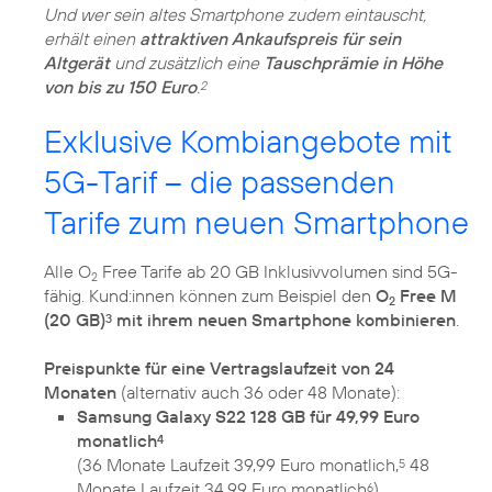
Und wer sein altes Smartphone zudem eintauscht,
erhält einen
attraktiven Ankaufspreis für sein
Altgerät
und zusätzlich eine
Tauschprämie in Höhe
von bis zu 150 Euro
.
2
Exklusive Kombiangebote mit
5G-Tarif – die passenden
Tarife zum neuen Smartphone
Alle O
Free Tarife ab 20 GB Inklusivvolumen sind 5G-
2
fähig. Kund:innen können zum Beispiel den
O
Free M
2
(20 GB)
mit ihrem neuen Smartphone kombinieren
.
3
Preispunkte für eine Vertragslaufzeit von 24
Monaten
Samsung Galaxy S22 128 GB für 49,99 Euro
monatlich
4
(36 Monate Laufzeit 39,99 Euro monatlich,
48
5
Monate Laufzeit 34,99 Euro monatlich
)
6