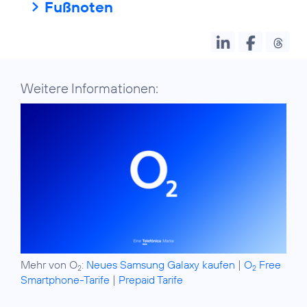
Fußnoten
Weitere Informationen:
Mehr von O
:
Neues Samsung Galaxy kaufen
|
O
Free
2
2
Smartphone-Tarife
|
Prepaid Tarife