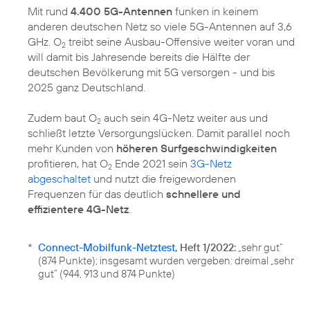
Mit rund
4.400 5G-Antennen
funken in keinem
anderen deutschen Netz so viele 5G-Antennen auf 3,6
GHz. O
treibt seine Ausbau-Offensive weiter voran und
2
will damit bis Jahresende bereits die Hälfte der
deutschen Bevölkerung mit 5G versorgen - und bis
2025 ganz Deutschland.
Zudem baut O
auch sein 4G-Netz weiter aus und
2
schließt letzte Versorgungslücken. Damit parallel noch
mehr Kunden von
höheren Surfgeschwindigkeiten
profitieren, hat O
Ende 2021 sein
3G-Netz
2
abgeschaltet
und nutzt die freigewordenen
Frequenzen für das deutlich
schnellere und
effizientere 4G-Netz
.
*
Connect-Mobilfunk-Netztest
, Heft 1/2022:
„sehr gut“
(874 Punkte); insgesamt wurden vergeben: dreimal „sehr
gut“ (944, 913 und 874 Punkte)