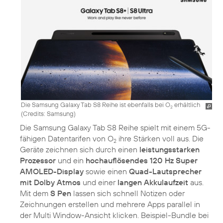
Die Samsung Galaxy Tab S8 Reihe ist ebenfalls bei O
erhältlich
2
(
Credits: Samsung
)
Die Samsung Galaxy Tab S8 Reihe spielt mit einem 5G-
fähigen Datentarifen von O
ihre Stärken voll aus. Die
2
Geräte zeichnen sich durch einen
leistungsstarken
Prozessor
und ein
hochauflösendes 120 Hz Super
AMOLED-Display
sowie einen
Quad-Lautsprecher
mit Dolby Atmos
und einer
langen Akkulaufzeit
aus.
Mit dem
S Pen
lassen sich schnell Notizen oder
Zeichnungen erstellen und mehrere Apps parallel in
der Multi Window-Ansicht klicken. Beispiel-Bundle bei