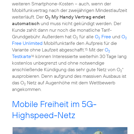
weiteren Smartphone-Kosten – auch, wenn der
Mobilfunkvertrag nach der zweijährigen Mindestlaufzeit
weiterläuft. Der
O
My Handy Vertrag endet
2
automatisch
und muss nicht gekündigt werden. Der
Kunde zahlt dann nur noch die monatliche Tarif-
Grundgebühr. Außerdem hat O
für alle
O
Free
und
O
2
2
2
Free Unlimited
Mobilfunktarife den Aufpreis für die
Variante ohne Laufzeit abgeschafft.
Mit der
O
15
2
Testkarte
können Interessierte weiterhin 30 Tage lang
16
kostenlos unbegrenzt und ohne notwendige
anschließende Kündigung das sehr gute Netz von O
*
2
ausprobieren. Denn aufgrund des massiven Ausbaus ist
das O
Netz auf Augenhöhe mit dem Wettbewerb
2
angekommen.
Mobile Freiheit im 5G-
Highspeed-Netz