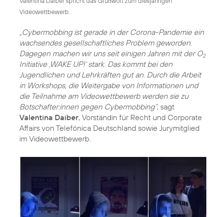
Valentina Daiber spricht das Grußwort zum diesjährigen
Videowettbewerb.
„Cybermobbing ist gerade in der Corona-Pandemie ein
wachsendes gesellschaftliches Problem geworden.
Dagegen machen wir uns seit einigen Jahren mit der O
2
Initiative ‚WAKE UP!‘ stark. Das kommt bei den
Jugendlichen und Lehrkräften gut an. Durch die Arbeit
in Workshops, die Weitergabe von Informationen und
die Teilnahme am Videowettbewerb werden sie zu
Botschafter:innen gegen Cybermobbing“
, sagt
Valentina Daiber
, Vorständin für Recht und Corporate
Affairs von Telefónica Deutschland sowie Jurymitglied
im Videowettbewerb.