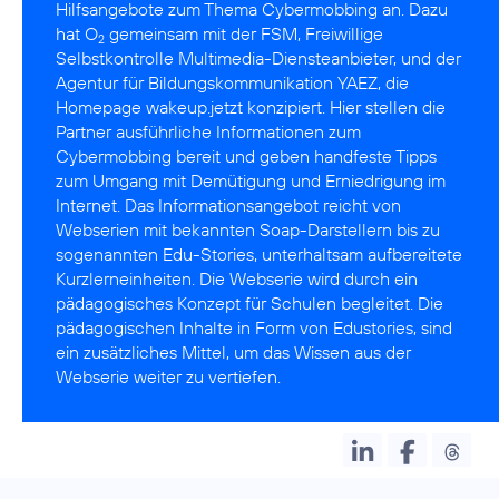
Hilfsangebote zum Thema Cybermobbing an. Dazu
hat O
gemeinsam mit der
FSM
, Freiwillige
2
Selbstkontrolle Multimedia-Diensteanbieter, und der
Agentur für Bildungskommunikation
YAEZ
, die
Homepage wakeup.jetzt konzipiert. Hier stellen die
Partner ausführliche Informationen zum
Cybermobbing bereit und geben handfeste Tipps
zum Umgang mit Demütigung und Erniedrigung im
Internet. Das Informationsangebot reicht von
Webserien mit bekannten Soap-Darstellern bis zu
sogenannten Edu-Stories, unterhaltsam aufbereitete
Kurzlerneinheiten. Die Webserie wird durch ein
pädagogisches Konzept für Schulen begleitet. Die
pädagogischen Inhalte in Form von Edustories, sind
ein zusätzliches Mittel, um das Wissen aus der
Webserie weiter zu vertiefen.