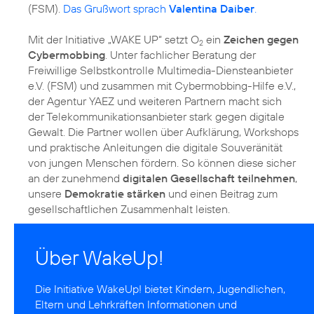
(FSM).
Das Grußwort sprach
Valentina Daiber
.
Mit der Initiative „WAKE UP“ setzt O
ein
Zeichen gegen
2
Cybermobbing
. Unter fachlicher Beratung der
Freiwillige Selbstkontrolle Multimedia-Diensteanbieter
e.V. (FSM) und zusammen mit Cybermobbing-Hilfe e.V.,
der Agentur YAEZ und weiteren Partnern macht sich
der Telekommunikationsanbieter stark gegen digitale
Gewalt. Die Partner wollen über Aufklärung, Workshops
und praktische Anleitungen die digitale Souveränität
von jungen Menschen fördern. So können diese sicher
an der zunehmend
digitalen Gesellschaft teilnehmen
,
unsere
Demokratie stärken
und einen
Beitrag zum
gesellschaftlichen Zusammenhalt
leisten.
Über WakeUp!
Die Initiative
WakeUp!
bietet Kindern, Jugendlichen,
Eltern und Lehrkräften Informationen und