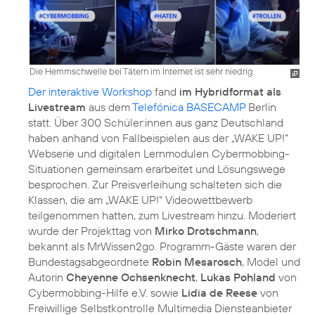
Die Hemmschwelle bei Tätern im Internet ist sehr niedrig.
Der interaktive Workshop
fand
im Hybridformat als
Livestream
aus dem
Telefónica BASECAMP
Berlin
statt. Über 300 Schüler:innen aus ganz Deutschland
haben anhand von Fallbeispielen aus der „WAKE UP!“
Webserie und digitalen Lernmodulen Cybermobbing-
Situationen gemeinsam erarbeitet und Lösungswege
besprochen. Zur Preisverleihung schalteten sich die
Klassen, die am „WAKE UP!“ Videowettbewerb
teilgenommen hatten, zum Livestream hinzu. Moderiert
wurde der Projekttag von
Mirko Drotschmann
,
bekannt als MrWissen2go. Programm-Gäste waren der
Bundestagsabgeordnete
Robin Mesarosch
, Model und
Autorin
Cheyenne Ochsenknecht
,
Lukas Pohland
von
Cybermobbing-Hilfe e.V. sowie
Lidia de Reese
von
Freiwillige Selbstkontrolle Multimedia Diensteanbieter