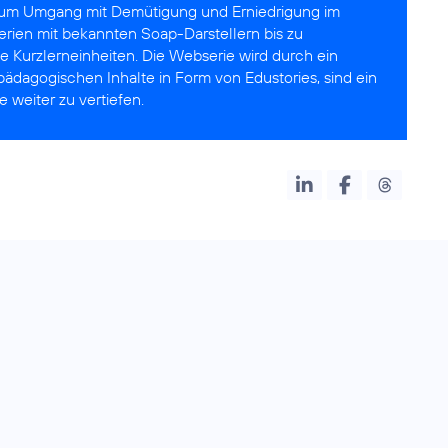
zum Umgang mit Demütigung und Erniedrigung im
erien mit bekannten Soap-Darstellern bis zu
e Kurzlerneinheiten. Die Webserie wird durch ein
ädagogischen Inhalte in Form von Edustories, sind ein
 weiter zu vertiefen.