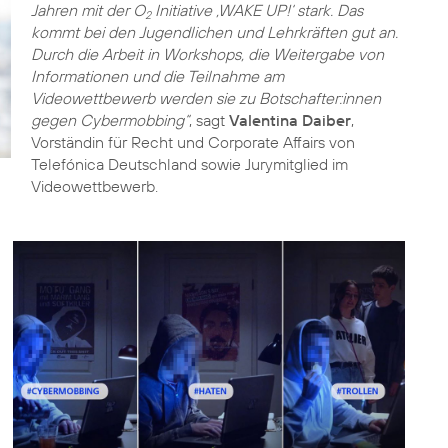
Jahren mit der O
Initiative ‚WAKE UP!‘ stark. Das
2
kommt bei den Jugendlichen und Lehrkräften gut an.
Durch die Arbeit in Workshops, die Weitergabe von
Informationen und die Teilnahme am
Videowettbewerb werden sie zu Botschafter:innen
gegen Cybermobbing“
, sagt
Valentina Daiber
,
Vorständin für Recht und Corporate Affairs von
Telefónica Deutschland sowie Jurymitglied im
Videowettbewerb.