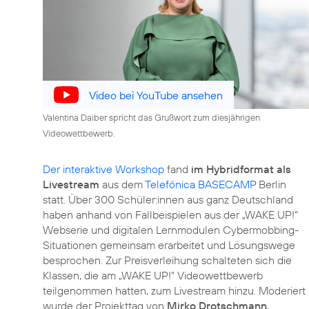
Video bei YouTube ansehen
Valentina Daiber spricht das Grußwort zum diesjährigen
Videowettbewerb.
Der interaktive Workshop
fand
im Hybridformat als
Livestream
aus dem
Telefónica BASECAMP
Berlin
statt. Über 300 Schüler:innen aus ganz Deutschland
haben anhand von Fallbeispielen aus der „WAKE UP!“
Webserie und digitalen Lernmodulen Cybermobbing-
Situationen gemeinsam erarbeitet und Lösungswege
besprochen. Zur Preisverleihung schalteten sich die
Klassen, die am „WAKE UP!“ Videowettbewerb
teilgenommen hatten, zum Livestream hinzu. Moderiert
wurde der Projekttag von
Mirko Drotschmann
,