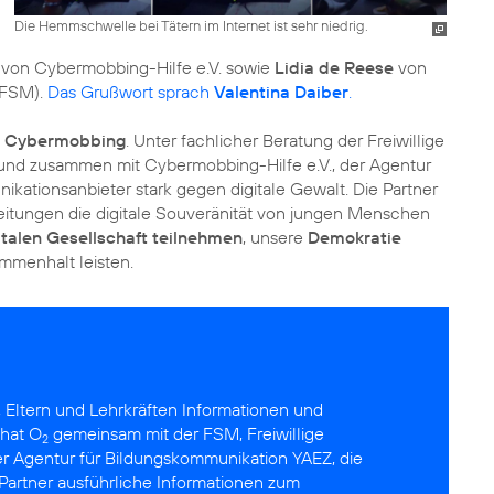
Die Hemmschwelle bei Tätern im Internet ist sehr niedrig.
von Cybermobbing-Hilfe e.V. sowie
Lidia de Reese
von
 (FSM).
Das Grußwort sprach
Valentina Daiber
.
n Cybermobbing
. Unter fachlicher Beratung der Freiwillige
 und zusammen mit Cybermobbing-Hilfe e.V., der Agentur
kationsanbieter stark gegen digitale Gewalt. Die Partner
eitungen die digitale Souveränität von jungen Menschen
italen Gesellschaft teilnehmen
, unsere
Demokratie
sammenhalt
leisten.
, Eltern und Lehrkräften Informationen und
hat O
gemeinsam mit der
FSM
, Freiwillige
2
der Agentur für Bildungskommunikation
YAEZ
, die
 Partner ausführliche Informationen zum