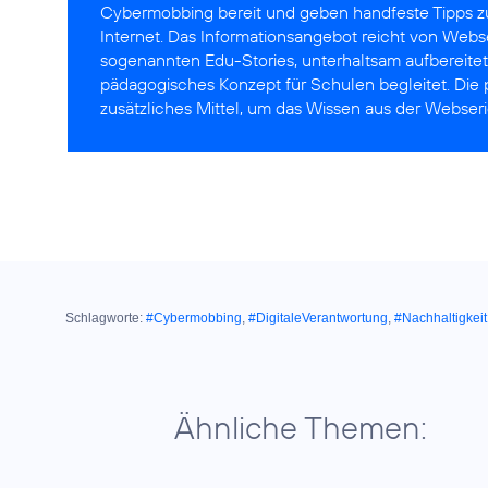
Cybermobbing bereit und geben handfeste Tipps 
Internet. Das Informationsangebot reicht von Webs
sogenannten Edu-Stories, unterhaltsam aufbereitet
pädagogisches Konzept für Schulen begleitet. Die p
zusätzliches Mittel, um das Wissen aus der Webserie
Schlagworte:
#Cybermobbing
,
#DigitaleVerantwortung
,
#Nachhaltigkeit
Ähnliche Themen: