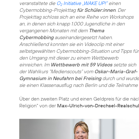
veranstaltete die
O
Initiative „WAKE UP!“
einen
2
Cybermobbing-Projekttag
für Schüler:innen
. Der
Projekttag schloss sich an eine Reihe von Workshops
an, in denen sich knapp 1.000 Jugendliche in den
vergangenen Monaten mit dem
Thema
Cybermobbing
auseinandergesetzt haben.
Anschließend konnten sie ein Videoclip mit einer
selbstgewählten Cybermobbing-Situation und Tipps für
den Umgang mit dieser zu einem Wettbewerb
einreichen. Im
Wettbewerb mit 59 Videos
setzte sich
der Wahlkurs “Medienscouts” vom
Oskar-Maria-Graf-
Gymnasium in Neufahrn bei Freising
durch und wurd
sie einen Klassenausflug nach Berlin und die Teilnahme
Über den zweiten Platz und einen Geldpreis für die näch
Religion“ von der
Max-Ulrich-von-Drechsel-Realschul