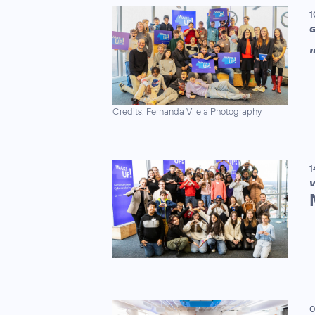
1
G
Credits: Fernanda Vilela Photography
1
V
0