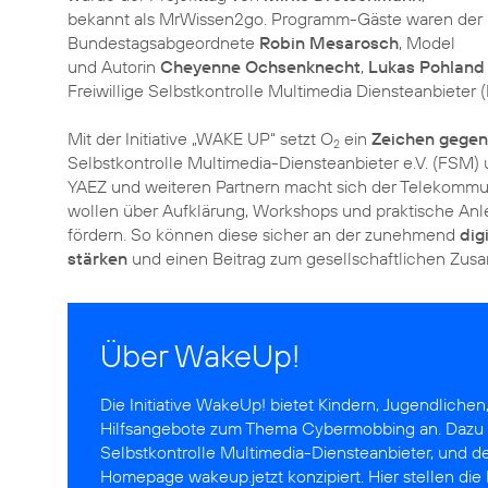
bekannt als MrWissen2go. Programm-Gäste waren der
Bundestagsabgeordnete
Robin Mesarosch
, Model
und Autorin
Cheyenne Ochsenknecht
,
Lukas Pohland
Freiwillige Selbstkontrolle Multimedia Diensteanbieter
Mit der Initiative „WAKE UP“ setzt O
ein
Zeichen gege
2
Selbstkontrolle Multimedia-Diensteanbieter e.V. (FSM)
YAEZ und weiteren Partnern macht sich der Telekommuni
wollen über Aufklärung, Workshops und praktische Anl
fördern. So können diese sicher an der zunehmend
dig
stärken
und einen
Beitrag zum gesellschaftlichen Zu
Über WakeUp!
Die Initiative
WakeUp!
bietet Kindern, Jugendlichen
Hilfsangebote zum Thema Cybermobbing an. Dazu 
Selbstkontrolle Multimedia-Diensteanbieter, und 
Homepage wakeup.jetzt konzipiert. Hier stellen die