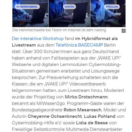
Die Hemmschwelle bei Tätern im Internet ist sehr niedrig.
Der interaktive Workshop
fand
im Hybridformat als
Livestream
aus dem
Telefónica BASECAMP
Berlin
statt. Über 300 Schüler:innen aus ganz Deutschland
haben anhand von Fallbeispielen aus der „WAKE UP!“
Webserie und digitalen Lernmodulen Cybermobbing-
Situationen gemeinsam erarbeitet und Lösungswege
besprochen. Zur Preisverleihung schalteten sich die
Klassen, die am „WAKE UP!“ Videowettbewerb
teilgenommen hatten, zum Livestream hinzu. Moderiert
wurde der Projekttag von
Mirko Drotschmann
,
bekannt als MrWissen2go. Programm-Gäste waren der
Bundestagsabgeordnete
Robin Mesarosch
, Model und
Autorin
Cheyenne Ochsenknecht
,
Lukas Pohland
von
Cybermobbing-Hilfe e.V. sowie
Lidia de Reese
von
Freiwillige Selbstkontrolle Multimedia Diensteanbieter