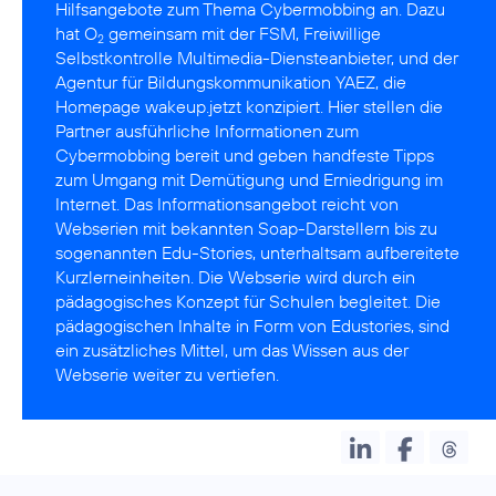
Hilfsangebote zum Thema Cybermobbing an. Dazu
hat O
gemeinsam mit der
FSM
, Freiwillige
2
Selbstkontrolle Multimedia-Diensteanbieter, und der
Agentur für Bildungskommunikation
YAEZ
, die
Homepage wakeup.jetzt konzipiert. Hier stellen die
Partner ausführliche Informationen zum
Cybermobbing bereit und geben handfeste Tipps
zum Umgang mit Demütigung und Erniedrigung im
Internet. Das Informationsangebot reicht von
Webserien mit bekannten Soap-Darstellern bis zu
sogenannten Edu-Stories, unterhaltsam aufbereitete
Kurzlerneinheiten. Die Webserie wird durch ein
pädagogisches Konzept für Schulen begleitet. Die
pädagogischen Inhalte in Form von Edustories, sind
ein zusätzliches Mittel, um das Wissen aus der
Webserie weiter zu vertiefen.