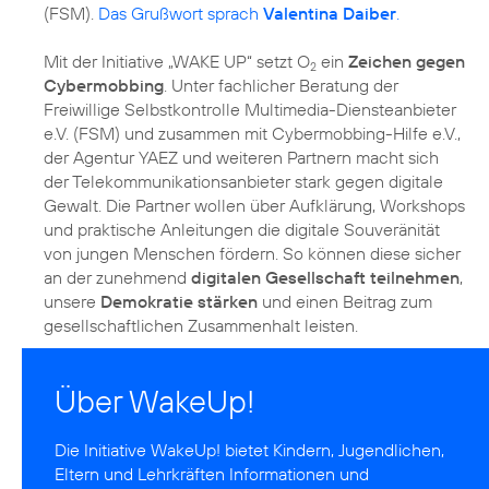
(FSM).
Das Grußwort sprach
Valentina Daiber
.
Mit der Initiative „WAKE UP“ setzt O
ein
Zeichen gegen
2
Cybermobbing
. Unter fachlicher Beratung der
Freiwillige Selbstkontrolle Multimedia-Diensteanbieter
e.V. (FSM) und zusammen mit Cybermobbing-Hilfe e.V.,
der Agentur YAEZ und weiteren Partnern macht sich
der Telekommunikationsanbieter stark gegen digitale
Gewalt. Die Partner wollen über Aufklärung, Workshops
und praktische Anleitungen die digitale Souveränität
von jungen Menschen fördern. So können diese sicher
an der zunehmend
digitalen Gesellschaft teilnehmen
,
unsere
Demokratie stärken
und einen
Beitrag zum
gesellschaftlichen Zusammenhalt
leisten.
Über WakeUp!
Die Initiative
WakeUp!
bietet Kindern, Jugendlichen,
Eltern und Lehrkräften Informationen und