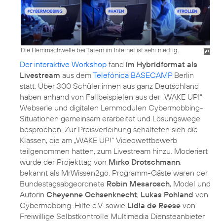
Die Hemmschwelle bei Tätern im Internet ist sehr niedrig.
Der interaktive Workshop
fand
im Hybridformat als
Livestream
aus dem
Telefónica BASECAMP
Berlin
statt. Über 300 Schüler:innen aus ganz Deutschland
haben anhand von Fallbeispielen aus der „WAKE UP!“
Webserie und digitalen Lernmodulen Cybermobbing-
Situationen gemeinsam erarbeitet und Lösungswege
besprochen. Zur Preisverleihung schalteten sich die
Klassen, die am „WAKE UP!“ Videowettbewerb
teilgenommen hatten, zum Livestream hinzu. Moderiert
wurde der Projekttag von
Mirko Drotschmann
,
bekannt als MrWissen2go. Programm-Gäste waren der
Bundestagsabgeordnete
Robin Mesarosch
, Model und
Autorin
Cheyenne Ochsenknecht
,
Lukas Pohland
von
Cybermobbing-Hilfe e.V. sowie
Lidia de Reese
von
Freiwillige Selbstkontrolle Multimedia Diensteanbieter