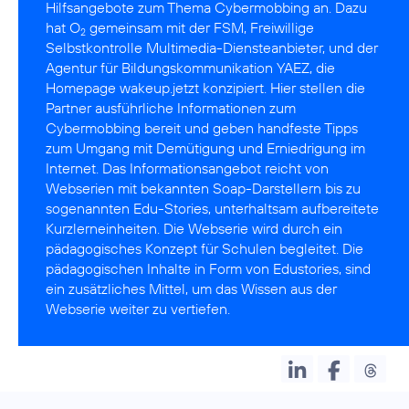
Hilfsangebote zum Thema Cybermobbing an. Dazu
hat O
gemeinsam mit der
FSM
, Freiwillige
2
Selbstkontrolle Multimedia-Diensteanbieter, und der
Agentur für Bildungskommunikation
YAEZ
, die
Homepage wakeup.jetzt konzipiert. Hier stellen die
Partner ausführliche Informationen zum
Cybermobbing bereit und geben handfeste Tipps
zum Umgang mit Demütigung und Erniedrigung im
Internet. Das Informationsangebot reicht von
Webserien mit bekannten Soap-Darstellern bis zu
sogenannten Edu-Stories, unterhaltsam aufbereitete
Kurzlerneinheiten. Die Webserie wird durch ein
pädagogisches Konzept für Schulen begleitet. Die
pädagogischen Inhalte in Form von Edustories, sind
ein zusätzliches Mittel, um das Wissen aus der
Webserie weiter zu vertiefen.