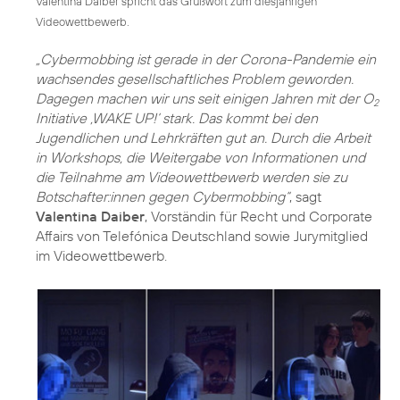
Valentina Daiber spricht das Grußwort zum diesjährigen
Videowettbewerb.
„Cybermobbing ist gerade in der Corona-Pandemie ein
wachsendes gesellschaftliches Problem geworden.
Dagegen machen wir uns seit einigen Jahren mit der O
2
Initiative ‚WAKE UP!‘ stark. Das kommt bei den
Jugendlichen und Lehrkräften gut an. Durch die Arbeit
in Workshops, die Weitergabe von Informationen und
die Teilnahme am Videowettbewerb werden sie zu
Botschafter:innen gegen Cybermobbing“
, sagt
Valentina Daiber
, Vorständin für Recht und Corporate
Affairs von Telefónica Deutschland sowie Jurymitglied
im Videowettbewerb.