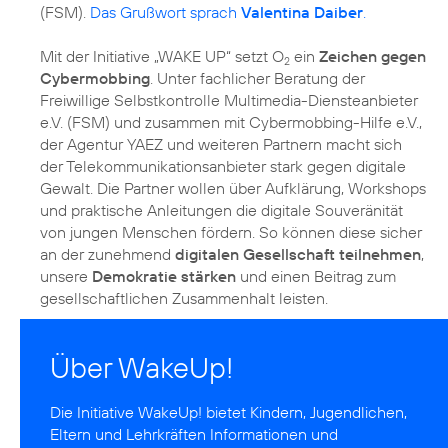
(FSM).
Das Grußwort sprach
Valentina Daiber
.
Mit der Initiative „WAKE UP“ setzt O
ein
Zeichen gegen
2
Cybermobbing
. Unter fachlicher Beratung der
Freiwillige Selbstkontrolle Multimedia-Diensteanbieter
e.V. (FSM) und zusammen mit Cybermobbing-Hilfe e.V.,
der Agentur YAEZ und weiteren Partnern macht sich
der Telekommunikationsanbieter stark gegen digitale
Gewalt. Die Partner wollen über Aufklärung, Workshops
und praktische Anleitungen die digitale Souveränität
von jungen Menschen fördern. So können diese sicher
an der zunehmend
digitalen Gesellschaft teilnehmen
,
unsere
Demokratie stärken
und einen
Beitrag zum
gesellschaftlichen Zusammenhalt
leisten.
Über WakeUp!
Die Initiative
WakeUp!
bietet Kindern, Jugendlichen,
Eltern und Lehrkräften Informationen und