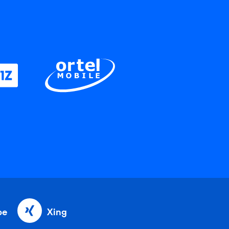
be
Xing