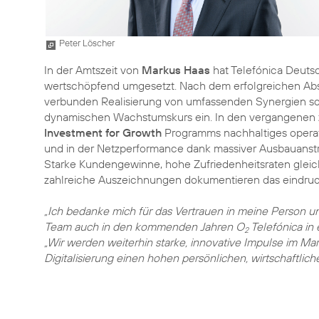
Peter Löscher
In der Amtszeit von
Markus Haas
hat Telefónica Deuts
wertschöpfend umgesetzt. Nach dem erfolgreichen Absc
verbunden Realisierung von umfassenden Synergien sc
dynamischen Wachstumskurs ein. In den vergangenen z
Investment for Growth
Programms nachhaltiges opera
und in der Netzperformance dank massiver Ausbauans
Starke Kundengewinne, hohe Zufriedenheitsraten gleic
zahlreiche Auszeichnungen dokumentieren das eindruc
„Ich bedanke mich für das Vertrauen in meine Person u
Team auch in den kommenden Jahren O
Telefónica in
2
„Wir werden weiterhin starke, innovative Impulse im Ma
Digitalisierung einen hohen persönlichen, wirtschaftlich