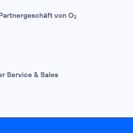
 Partnergeschäft von O
2
r Service & Sales