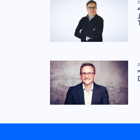
2
A
2
P