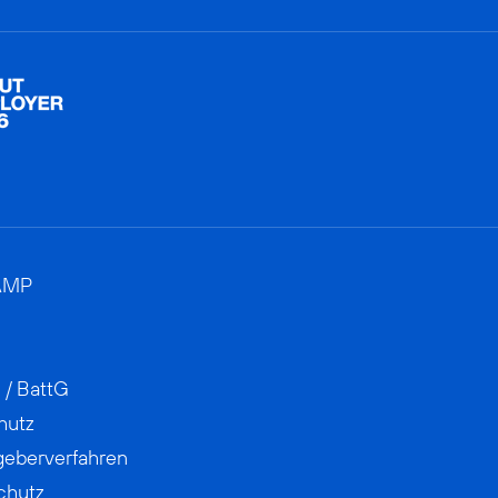
AMP
 / BattG
hutz
geberverfahren
chutz