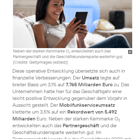
Neben der starken Kernmarke O
entwickelten auch das
2
Partnergeschäft und die Geschäftskundensparte weiterhin gut.
(
Credits: Gettyimages (edited)
)
Diese operative Entwicklung übersetzte sich auch in
finanzielle Verbesserungen. Der
Umsatz
legte auf
breiter Basis um 3,1% auf
7,765 Milliarden Euro
zu. Das
Unternehmen hatte hier für das Geschäftsjahr eine
leicht positive Entwicklung gegenüber dem Vorjahr in
Aussicht gestellt. Der
Mobilfunkserviceumsatz
kletterte um 3,5% auf ein
Rekordwert von 5,492
Milliarden
Euro. Neben der starken Kernmarke O
2
entwickelten auch das
Partnergeschäft
und die
Geschäftskundensparte weiterhin gut. Im
Partnergeschäft konnte für das Geschäftsjahr 2022 mit