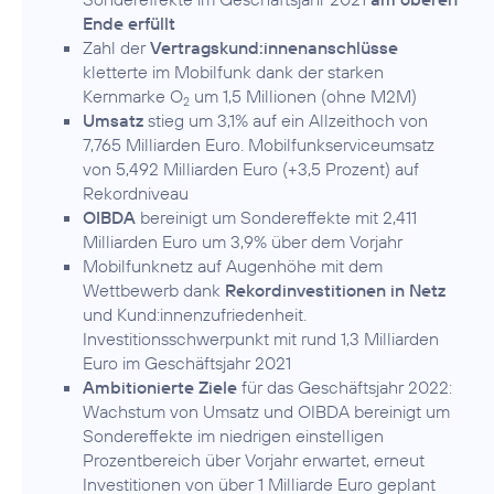
Ende erfüllt
Zahl der
Vertragskund:innenanschlüsse
kletterte im Mobilfunk dank der starken
Kernmarke O
um 1,5 Millionen (ohne M2M)
2
Umsatz
stieg um 3,1% auf ein Allzeithoch von
7,765 Milliarden Euro. Mobilfunkserviceumsatz
von 5,492 Milliarden Euro (+3,5 Prozent) auf
Rekordniveau
OIBDA
bereinigt um Sondereffekte mit 2,411
Milliarden Euro um 3,9% über dem Vorjahr
Mobilfunknetz auf Augenhöhe mit dem
Wettbewerb dank
Rekordinvestitionen in Netz
und Kund:innenzufriedenheit.
Investitionsschwerpunkt mit rund 1,3 Milliarden
Euro im Geschäftsjahr 2021
Ambitionierte Ziele
für das Geschäftsjahr 2022:
Wachstum von Umsatz und OIBDA bereinigt um
Sondereffekte im niedrigen einstelligen
Prozentbereich über Vorjahr erwartet, erneut
Investitionen von über 1 Milliarde Euro geplant