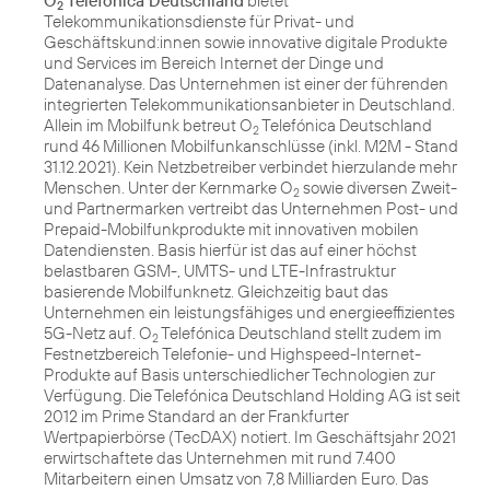
O
Telefónica Deutschland
bietet
2
Telekommunikationsdienste für Privat- und
Geschäftskund:innen sowie innovative digitale Produkte
und Services im Bereich Internet der Dinge und
Datenanalyse. Das Unternehmen ist einer der führenden
integrierten Telekommunikationsanbieter in Deutschland.
Allein im Mobilfunk betreut O
Telefónica Deutschland
2
rund 46 Millionen Mobilfunkanschlüsse (inkl. M2M - Stand
31.12.2021). Kein Netzbetreiber verbindet hierzulande mehr
Menschen. Unter der Kernmarke O
sowie diversen Zweit-
2
und Partnermarken vertreibt das Unternehmen Post- und
Prepaid-Mobilfunkprodukte mit innovativen mobilen
Datendiensten. Basis hierfür ist das auf einer höchst
belastbaren GSM-, UMTS- und LTE-Infrastruktur
basierende Mobilfunknetz. Gleichzeitig baut das
Unternehmen ein leistungsfähiges und energieeffizientes
5G-Netz auf. O
Telefónica Deutschland stellt zudem im
2
Festnetzbereich Telefonie- und Highspeed-Internet-
Produkte auf Basis unterschiedlicher Technologien zur
Verfügung. Die Telefónica Deutschland Holding AG ist seit
2012 im Prime Standard an der Frankfurter
Wertpapierbörse (TecDAX) notiert. Im Geschäftsjahr 2021
erwirtschaftete das Unternehmen mit rund 7.400
Mitarbeitern einen Umsatz von 7,8 Milliarden Euro. Das