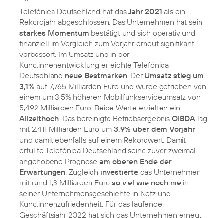
Telefónica Deutschland hat das
Jahr 2021
als ein
Rekordjahr abgeschlossen. Das Unternehmen hat sein
starkes Momentum
bestätigt und sich operativ und
finanziell im Vergleich zum Vorjahr erneut signifikant
verbessert. Im Umsatz und in der
Kund:innenentwicklung erreichte Telefónica
Deutschland
neue Bestmarken
. Der
Umsatz stieg um
3,1%
auf 7,765 Milliarden Euro und wurde getrieben von
einem um 3,5% höheren Mobilfunkserviceumsatz von
5,492 Milliarden Euro. Beide Werte erzielten ein
Allzeithoch
. Das bereinigte Betriebsergebnis
OIBDA
lag
mit 2,411 Milliarden Euro um
3,9% über dem Vorjahr
und damit ebenfalls auf einem Rekordwert. Damit
erfüllte Telefónica Deutschland seine zuvor zweimal
angehobene Prognose
am oberen Ende der
Erwartungen
. Zugleich
investierte
das Unternehmen
mit rund 1,3 Milliarden Euro
so viel wie noch nie
in
seiner Unternehmensgeschichte in Netz und
Kund:innenzufriedenheit. Für das laufende
Geschäftsjahr 2022 hat sich das Unternehmen erneut