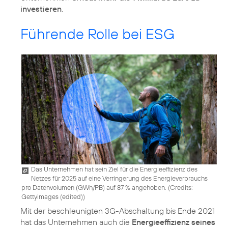
investieren
.
Führende Rolle bei ESG
Das Unternehmen hat sein Ziel für die Energieeffizienz des
Netzes für 2025 auf eine Verringerung des Energieverbrauchs
pro Datenvolumen (GWh/PB) auf 87 % angehoben. (
Credits:
Gettyimages (edited)
)
Mit der beschleunigten 3G-Abschaltung bis Ende 2021
hat das Unternehmen auch die
Energieeffizienz seines