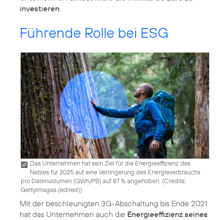
investieren
.
Führende Rolle bei ESG
Das Unternehmen hat sein Ziel für die Energieeffizienz des
Netzes für 2025 auf eine Verringerung des Energieverbrauchs
pro Datenvolumen (GWh/PB) auf 87 % angehoben. (
Credits:
Gettyimages (edited)
)
Mit der beschleunigten 3G-Abschaltung bis Ende 2021
hat das Unternehmen auch die
Energieeffizienz seines