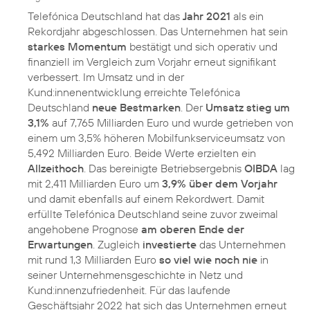
Telefónica Deutschland hat das
Jahr 2021
als ein
Rekordjahr abgeschlossen. Das Unternehmen hat sein
starkes Momentum
bestätigt und sich operativ und
finanziell im Vergleich zum Vorjahr erneut signifikant
verbessert. Im Umsatz und in der
Kund:innenentwicklung erreichte Telefónica
Deutschland
neue Bestmarken
. Der
Umsatz stieg um
3,1%
auf 7,765 Milliarden Euro und wurde getrieben von
einem um 3,5% höheren Mobilfunkserviceumsatz von
5,492 Milliarden Euro. Beide Werte erzielten ein
Allzeithoch
. Das bereinigte Betriebsergebnis
OIBDA
lag
mit 2,411 Milliarden Euro um
3,9% über dem Vorjahr
und damit ebenfalls auf einem Rekordwert. Damit
erfüllte Telefónica Deutschland seine zuvor zweimal
angehobene Prognose
am oberen Ende der
Erwartungen
. Zugleich
investierte
das Unternehmen
mit rund 1,3 Milliarden Euro
so viel wie noch nie
in
seiner Unternehmensgeschichte in Netz und
Kund:innenzufriedenheit. Für das laufende
Geschäftsjahr 2022 hat sich das Unternehmen erneut