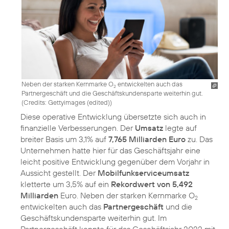
Neben der starken Kernmarke O
entwickelten auch das
2
Partnergeschäft und die Geschäftskundensparte weiterhin gut.
(
Credits: Gettyimages (edited)
)
Diese operative Entwicklung übersetzte sich auch in
finanzielle Verbesserungen. Der
Umsatz
legte auf
breiter Basis um 3,1% auf
7,765 Milliarden Euro
zu. Das
Unternehmen hatte hier für das Geschäftsjahr eine
leicht positive Entwicklung gegenüber dem Vorjahr in
Aussicht gestellt. Der
Mobilfunkserviceumsatz
kletterte um 3,5% auf ein
Rekordwert von 5,492
Milliarden
Euro. Neben der starken Kernmarke O
2
entwickelten auch das
Partnergeschäft
und die
Geschäftskundensparte weiterhin gut. Im
Partnergeschäft konnte für das Geschäftsjahr 2022 mit