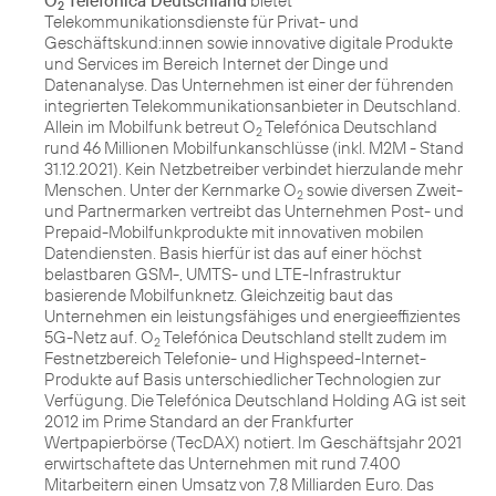
O
Telefónica Deutschland
bietet
2
Telekommunikationsdienste für Privat- und
Geschäftskund:innen sowie innovative digitale Produkte
und Services im Bereich Internet der Dinge und
Datenanalyse. Das Unternehmen ist einer der führenden
integrierten Telekommunikationsanbieter in Deutschland.
Allein im Mobilfunk betreut O
Telefónica Deutschland
2
rund 46 Millionen Mobilfunkanschlüsse (inkl. M2M - Stand
31.12.2021). Kein Netzbetreiber verbindet hierzulande mehr
Menschen. Unter der Kernmarke O
sowie diversen Zweit-
2
und Partnermarken vertreibt das Unternehmen Post- und
Prepaid-Mobilfunkprodukte mit innovativen mobilen
Datendiensten. Basis hierfür ist das auf einer höchst
belastbaren GSM-, UMTS- und LTE-Infrastruktur
basierende Mobilfunknetz. Gleichzeitig baut das
Unternehmen ein leistungsfähiges und energieeffizientes
5G-Netz auf. O
Telefónica Deutschland stellt zudem im
2
Festnetzbereich Telefonie- und Highspeed-Internet-
Produkte auf Basis unterschiedlicher Technologien zur
Verfügung. Die Telefónica Deutschland Holding AG ist seit
2012 im Prime Standard an der Frankfurter
Wertpapierbörse (TecDAX) notiert. Im Geschäftsjahr 2021
erwirtschaftete das Unternehmen mit rund 7.400
Mitarbeitern einen Umsatz von 7,8 Milliarden Euro. Das