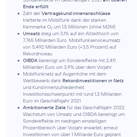
Ende erfüllt
Zahl der
Vertragskund:innenanschlüsse
kletterte im Mobilfunk dank der starken
Kernmarke O
um 1,5 Millionen (ohne M2M)
2
Umsatz
stieg um 3,1% auf ein Allzeithoch von
7,765 Milliarden Euro. Mobilfunkserviceumsatz
von 5,492 Milliarden Euro (+3,5 Prozent) auf
Rekordniveau
OIBDA
bereinigt um Sondereffekte mit 2,411
Milliarden Euro um 3,9% über dem Vorjahr
Mobilfunknetz auf Augenhöhe mit dem
Wettbewerb dank
Rekordinvestitionen in Netz
und Kund:innenzufriedenheit.
Investitionsschwerpunkt mit rund 1,3 Milliarden
Euro im Geschäftsjahr 2021
Ambitionierte Ziele
für das Geschäftsjahr 2022:
Wachstum von Umsatz und OIBDA bereinigt um
Sondereffekte im niedrigen einstelligen
Prozentbereich über Vorjahr erwartet, erneut
Investitionen von über 1 Milliarde Euro geplant