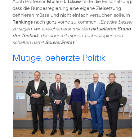
Auch Professor
Müller-Litzkow
teilte die Einschätzung,
dass die Bundesregierung eine eigene Zielsetzung
definieren müsse und nicht einfach versuchen solle, in
Rankings
nach ganz vorne zu kommen.
„Es wäre besser
zu sagen, wir erreichen erst mal den
aktuellsten Stand
der Technik
, das aber mit eignen Technologien und
schaffen damit
Souveränität
.“
Mutige, beherzte Politik