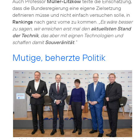
Auch Professor
Müller-Litzkow
teilte die Einschätzung,
dass die Bundesregierung eine eigene Zielsetzung
definieren müsse und nicht einfach versuchen solle, in
Rankings
nach ganz vorne zu kommen.
„Es wäre besser
zu sagen, wir erreichen erst mal den
aktuellsten Stand
der Technik
, das aber mit eignen Technologien und
schaffen damit
Souveränität
.“
Mutige, beherzte Politik