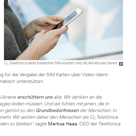
O
Telefónica stellt kostenfrei SIM-Karten und WLAN-Router bereit
2
ng für die Vergabe der SIM Karten über Video-Ident-
atisch unterstützen.
r Ukraine
erschüttern uns
alle. Wir denken an die
ges leiden müssen. Und wir fühlen mit jenen, die in
on gehört zu den
Grundbedürfnissen
der Menschen. In
o mehr. Wir wollen daher den Menschen als O
Telefónica
2
nden zu bleiben“
, sagte
Markus Haas
, CEO der Telefónica