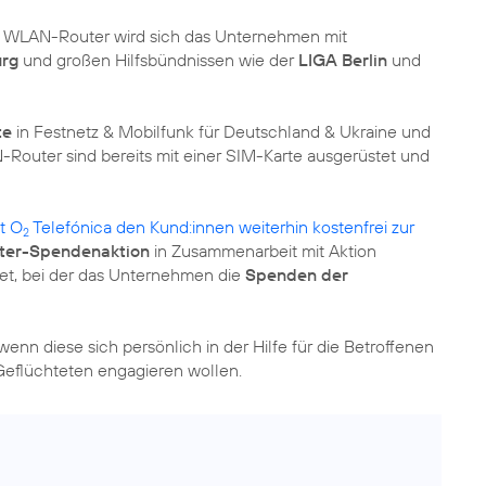
en WLAN-Router wird sich das Unternehmen mit
urg
und großen Hilfsbündnissen wie der
LIGA Berlin
und
te
in Festnetz & Mobilfunk für Deutschland & Ukraine und
outer sind bereits mit einer SIM-Karte ausgerüstet und
t O
Telefónica den Kund:innen weiterhin kostenfrei zur
2
iter-Spendenaktion
in Zusammenarbeit mit Aktion
tet, bei der das Unternehmen die
Spenden der
nn diese sich persönlich in der Hilfe für die Betroffenen
Geflüchteten engagieren wollen.