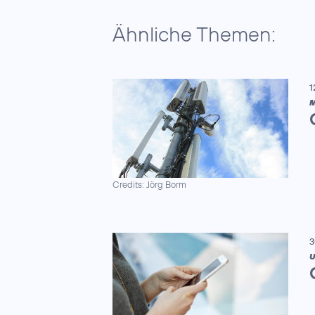
Ähnliche Themen:
1
M
Credits: Jörg Borm
3
U