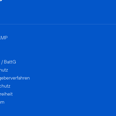
AMP
 / BattG
hutz
geberverfahren
chutz
reiheit
um