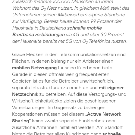
zusätzlich mehrere 100.000 Menschen an ihrem
Wohnort das O
Netz nutzen. In gleichem Maß stellt das
2
Unternehmen seinen Mitbewerbern eigene Standorte
zur Verfügung. Bereits heute können 99 Prozent der
Haushalte in Deutschland
schnelle mobile
Breitbandverbindungen
via 4G und über 30 Prozent
der Haushalte bereits mit 5G von O
Telefónica nutzen.
2
Graue Flecken in den Telekommunikationsnetzen sind
Flächen, in denen bislang nur ein Anbieter einen
mobilen Netzzugang
für seine Kund:innen bietet.
Gerade in diesen oftmals wenig frequentierten
Gebieten ist es für die Betreiber unwirtschaftlich,
separate Infrastrukturen zu errichten und
mit eigener
Netztechnik
zu betreiben. Auf diese Versorgungs- und
Wirtschaftlichkeitslücke zielen die geschlossenen
Vereinbarungen. Im Gegensatz zu bisherigen
Kooperationen müssen bei diesem
„Active Network
Sharing“
keine zweite separate Funktechnik oder
zusätzliche Antennen installiert werden. Am Standort
bieten die Betreiber allen Kund:innen dann
schnelle