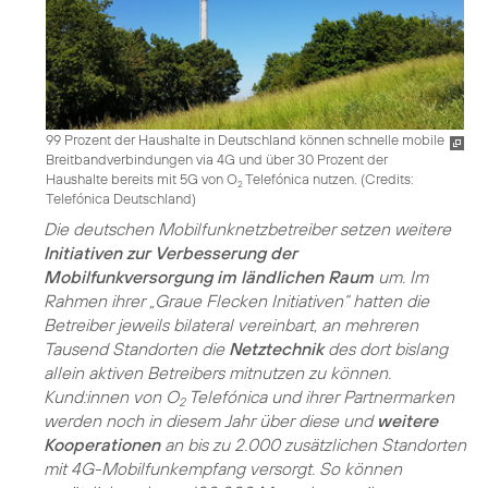
99 Prozent der Haushalte in Deutschland können schnelle mobile
Breitbandverbindungen via 4G und über 30 Prozent der
Haushalte bereits mit 5G von O
Telefónica nutzen. (
Credits:
2
Telefónica Deutschland
)
Die deutschen Mobilfunknetzbetreiber setzen weitere
Initiativen zur Verbesserung der
Mobilfunkversorgung im ländlichen Raum
um. Im
Rahmen ihrer „Graue Flecken Initiativen“ hatten die
Betreiber jeweils bilateral vereinbart, an mehreren
Tausend Standorten die
Netztechnik
des dort bislang
allein aktiven Betreibers mitnutzen zu können.
Kund:innen von O
Telefónica und ihrer Partnermarken
2
werden noch in diesem Jahr über diese und
weitere
Kooperationen
an bis zu 2.000 zusätzlichen Standorten
mit 4G-Mobilfunkempfang versorgt. So können