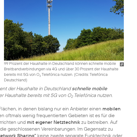
99 Prozent der Haushalte in Deutschland können schnelle mobile
Breitbandverbindungen via 4G und über 30 Prozent der Haushalte
bereits mit 5G von O
Telefónica nutzen. (
Credits: Telefónica
2
Deutschland
)
zent der Haushalte in Deutschland
schnelle mobile
r Haushalte bereits mit 5G von O
Telefónica nutzen.
2
ächen, in denen bislang nur ein Anbieter einen
mobilen
en oftmals wenig frequentierten Gebieten ist es für die
errichten und
mit eigener Netztechnik
zu betreiben. Auf
n die geschlossenen Vereinbarungen. Im Gegensatz zu
Network Sharing“
keine zweite separate Funktechnik oder