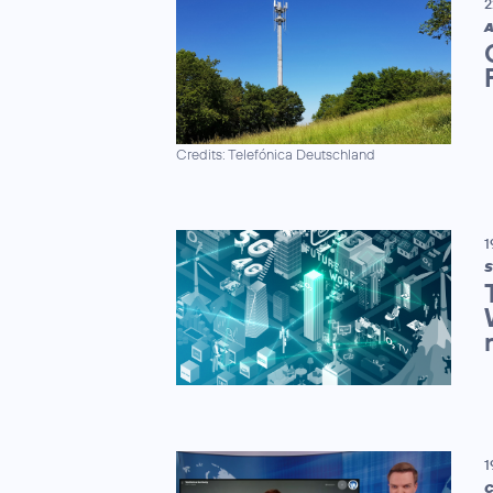
2
A
Credits: Telefónica Deutschland
1
S
1
C