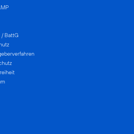
AMP
 / BattG
hutz
geberverfahren
chutz
reiheit
um