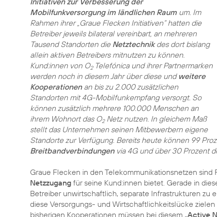
Initiativen zur Verbesserung der
Mobilfunkversorgung im ländlichen Raum
um. Im
Rahmen ihrer „Graue Flecken Initiativen“ hatten die
Betreiber jeweils bilateral vereinbart, an mehreren
Tausend Standorten die
Netztechnik
des dort bislang
allein aktiven Betreibers mitnutzen zu können.
Kund:innen von O
Telefónica und ihrer Partnermarken
2
werden noch in diesem Jahr über diese und
weitere
Kooperationen
an bis zu 2.000 zusätzlichen
Standorten mit 4G-Mobilfunkempfang versorgt. So
können zusätzlich mehrere 100.000 Menschen an
ihrem Wohnort das O
Netz nutzen. In gleichem Maß
2
stellt das Unternehmen seinen Mitbewerbern eigene
Standorte zur Verfügung. Bereits heute können 99 Pro
Breitbandverbindungen
via 4G und über 30 Prozent de
Graue Flecken in den Telekommunikationsnetzen sind Fl
Netzzugang
für seine Kund:innen bietet. Gerade in dies
Betreiber unwirtschaftlich, separate Infrastrukturen zu 
diese Versorgungs- und Wirtschaftlichkeitslücke ziele
bisherigen Kooperationen müssen bei diesem
„Active 