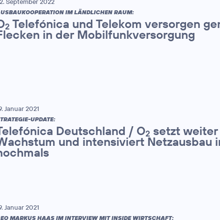
2. September 2022
USBAUKOOPERATION IM LÄNDLICHEN RAUM:
O
Telefónica und Telekom versorgen ge
2
Flecken in der Mobilfunkversorgung
9. Januar 2021
TRATEGIE-UPDATE:
Telefónica Deutschland / O
setzt weiter
2
Wachstum und intensiviert Netzausbau 
nochmals
9. Januar 2021
EO MARKUS HAAS IM INTERVIEW MIT INSIDE WIRTSCHAFT: