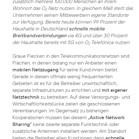
zusätzlich mehrere 100.000 Menschen an ihrem
Wohnort das O
Netz nutzen. In gleichem Maß stellt das
2
Unternehmen seinen Mitbewerbern eigene Standorte
zur Verfügung. Bereits heute können 99 Prozent der
Haushalte in Deutschland
schnelle mobile
Breitbandverbindungen
via 4G und über 30 Prozent
der Haushalte bereits mit 5G von O
Telefónica nutzen.
2
Graue Flecken in den Telekommunikationsnetzen sind
Flächen, in denen bislang nur ein Anbieter einen
mobilen Netzzugang
für seine Kund:innen bietet.
Gerade in diesen oftmals wenig frequentierten
Gebieten ist es für die Betreiber unwirtschaftlich,
separate Infrastrukturen zu errichten und
mit eigener
Netztechnik
zu betreiben. Auf diese Versorgungs- und
Wirtschaftlichkeitslücke zielen die geschlossenen
Vereinbarungen. Im Gegensatz zu bisherigen
Kooperationen müssen bei diesem
„Active Network
Sharing“
keine zweite separate Funktechnik oder
zusätzliche Antennen installiert werden. Am Standort
bieten die Betreiber allen Kund:innen dann
schnelle