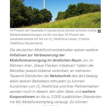
99 Prozent der Haushalte in Deutschland können schnelle mobile
Breitbandverbindungen via 4G und über 30 Prozent der
Haushalte bereits mit 5G von O
Telefónica nutzen. (
Credits:
2
Telefónica Deutschland
)
Die deutschen Mobilfunknetzbetreiber setzen weitere
Initiativen zur Verbesserung der
Mobilfunkversorgung im ländlichen Raum
um. Im
Rahmen ihrer „Graue Flecken Initiativen“ hatten die
Betreiber jeweils bilateral vereinbart, an mehreren
Tausend Standorten die
Netztechnik
des dort bislang
allein aktiven Betreibers mitnutzen zu können.
Kund:innen von O
Telefónica und ihrer Partnermarken
2
werden noch in diesem Jahr über diese und
weitere
Kooperationen
an bis zu 2.000 zusätzlichen Standorten
mit 4G-Mobilfunkempfang versorgt. So können