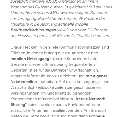
zusätzlich mehrere 100.000 Menschen an ihrem
Wohnort das O
Netz nutzen. In gleichem Maß stellt das
2
Unternehmen seinen Mitbewerbern eigene Standorte
zur Verfügung. Bereits heute können 99 Prozent der
Haushalte in Deutschland
schnelle mobile
Breitbandverbindungen
via 4G und über 30 Prozent
der Haushalte bereits mit 5G von O
Telefónica nutzen.
2
Graue Flecken in den Telekommunikationsnetzen sind
Flächen, in denen bislang nur ein Anbieter einen
mobilen Netzzugang
für seine Kund:innen bietet.
Gerade in diesen oftmals wenig frequentierten
Gebieten ist es für die Betreiber unwirtschaftlich,
separate Infrastrukturen zu errichten und
mit eigener
Netztechnik
zu betreiben. Auf diese Versorgungs- und
Wirtschaftlichkeitslücke zielen die geschlossenen
Vereinbarungen. Im Gegensatz zu bisherigen
Kooperationen müssen bei diesem
„Active Network
Sharing“
keine zweite separate Funktechnik oder
zusätzliche Antennen installiert werden. Am Standort
bieten die Betreiber allen Kund:innen dann
schnelle