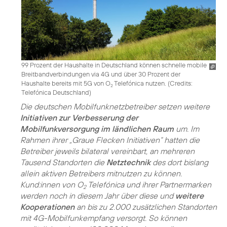
99 Prozent der Haushalte in Deutschland können schnelle mobile
Breitbandverbindungen via 4G und über 30 Prozent der
Haushalte bereits mit 5G von O
Telefónica nutzen. (
Credits:
2
Telefónica Deutschland
)
Die deutschen Mobilfunknetzbetreiber setzen weitere
Initiativen zur Verbesserung der
Mobilfunkversorgung im ländlichen Raum
um. Im
Rahmen ihrer „Graue Flecken Initiativen“ hatten die
Betreiber jeweils bilateral vereinbart, an mehreren
Tausend Standorten die
Netztechnik
des dort bislang
allein aktiven Betreibers mitnutzen zu können.
Kund:innen von O
Telefónica und ihrer Partnermarken
2
werden noch in diesem Jahr über diese und
weitere
Kooperationen
an bis zu 2.000 zusätzlichen Standorten
mit 4G-Mobilfunkempfang versorgt. So können